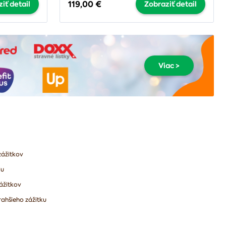
119,00 €
iť detail
Zobraziť detail
Viac >
zážitkov
lu
ážitkov
ahšieho zážitku