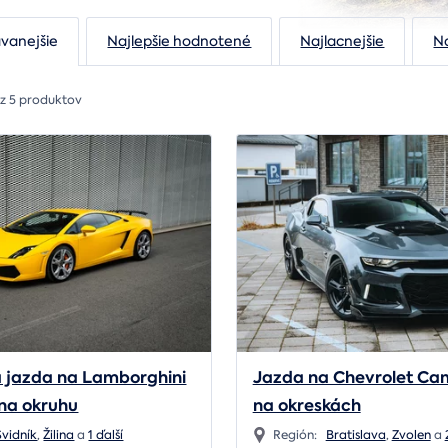
vanejšie
Najlepšie hodnotené
Najlacnejšie
N
 z 5 produktov
á jazda na Lamborghini
Jazda na Chevrolet Ca
 na okruhu
na okreskách
Svidník
,
Žilina
a
1 ďalší
Región:
Bratislava
,
Zvolen
a