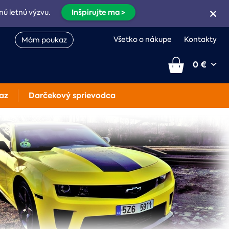
Inšpirujte ma >
nú letnú výzvu.
Všetko o nákupe
Kontakty
Mám poukaz
0 €
az
Darčekový sprievodca