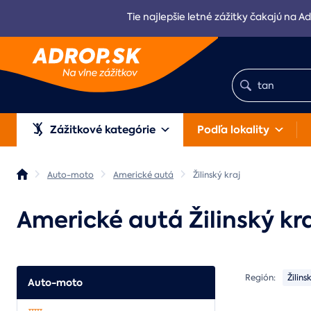
Tie najlepšie letné zážitky čakajú na Ad
Zážitkové kategórie
Podľa lokality
Auto-moto
Americké autá
Žilinský kraj
Americké autá Žilinský kr
Región:
Žilins
Auto-moto