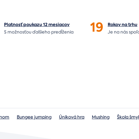
19
Platnosť poukazu 12 mesiacov
Rokov na
trhu
S možnosťou ďalšieho predĺženia
Je na nás
spoľ
lónom
Bungee jumping
Úniková hra
Mushing
Škola šmy