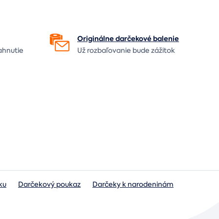
Originálne darčekové
balenie
ahnutie
Už rozbaľovanie bude
zážitok
ku
Darčekový poukaz
Darčeky k narodeninám