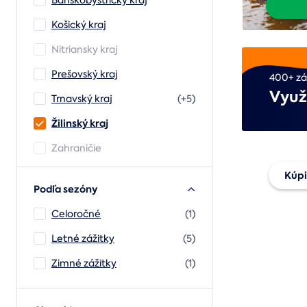
Banskobystrický kraj
Košický kraj
Nitriansky kraj
Prešovský kraj
400+ zá
Využ
Trnavský kraj
(+5)
Žilinský kraj
Zahraničie
Kúpi
Podľa sezóny
Celoročné
(1)
Daru
Letné zážitky
(5)
pouk
Zimné zážitky
(1)