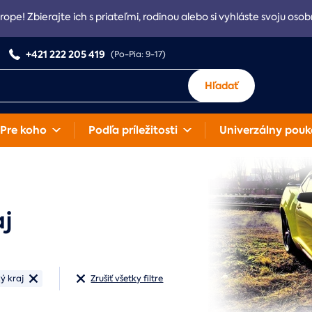
rope! Zbierajte ich s priateľmi, rodinou alebo si vyhláste svoju osob
+421 222 205 419
(Po-Pia: 9-17)
Hľadať
Pre koho
Podľa príležitosti
Univerzálny pouk
aj
ký kraj
Zrušiť všetky filtre