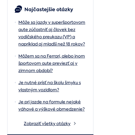
Najčastejšie otázky
Môže sa jazdy v superšportovom
aute zúčastniť aj človek bez
vodičského preukazu (VP) a
napríklad aj mladší než 18 rokov?
Môžem sa na Ferrari, alebo inom
športovom aute previezť aj v
zimnom období?
Je nutné prísť na školu šmyku s
vlastným vozidlom?
Je pri jazde na formule nejaké
váhové a výškové obmedzenie?
Zobraziť všetky otázky