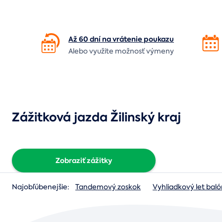
Až 60 dní na vrátenie
poukazu
Alebo využite možnosť výmeny
Zážitková jazda Žilinský kraj
Zobraziť zážitky
Najobľúbenejšie:
Tandemový zoskok
Vyhliadkový let ba