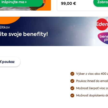
Inšpirujte ma >
Zobraz
99,00 €
žitkov
ite svoje benefity!
ť poukaz
Výber z viac ako 400 
jte univerzálny
Poukaz ihneď do emai
az
Možnosť čerpať viac z
Možnosť doplatenia dr