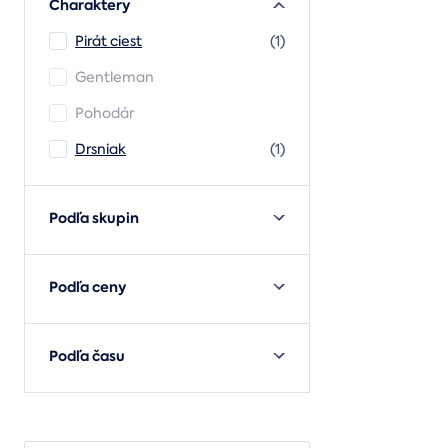
Charaktery
Pirát ciest
(1)
Gentleman
Pohodár
Drsniak
(1)
Podľa skupin
Podľa ceny
Podľa času