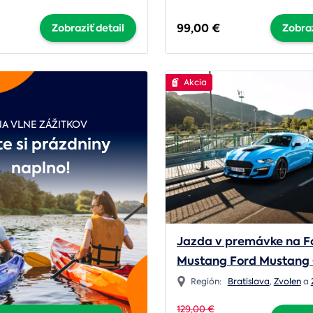
99,00 €
Zobraziť detail
Zobraz
Akcia
NA VLNE ZÁŽITKOV
te si prázdniny
naplno!
Jazda v premávke na F
Mustang Ford Mustang 
paket
Región:
Bratislava
,
Zvolen
a
129,00 €