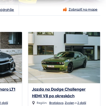
Zobraziť na mape
ajdrahšie
maro LT1
Jazda na Dodge Challenger
HEMI V8 po okreskách
2 ďalší
Región:
Bratislava
,
Zvolen
a
2 ďalší