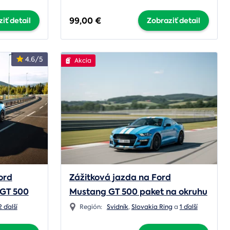
99,00 €
iť detail
Zobraziť detail
4.6/5
Akcia
ord
Zážitková jazda na Ford
GT 500
Mustang GT 500 paket na okruhu
2 ďalší
Región:
Svidník
,
Slovakia Ring
a
1 ďalší