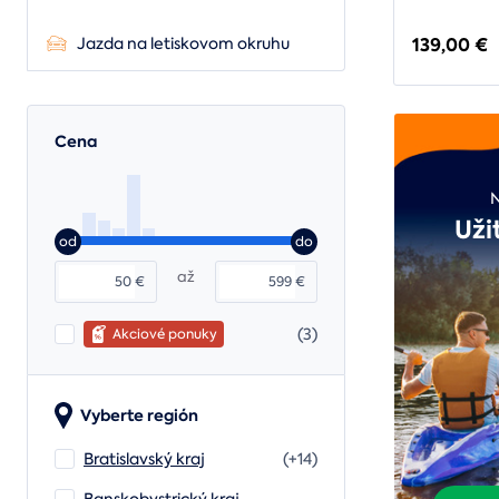
139,00 €
Jazda na letiskovom okruhu
Cena
Uži
od
do
až
€
€
(3)
Akciové ponuky
Vyberte región
Bratislavský kraj
(+14)