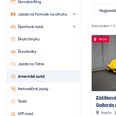
Slovakia Ring
Najpredá
Jazda na formule na okruhu
Zobrazujem 1-5
Športové autá
Škola šmyku
Akcia
Štvorkolky
Jazda na Tatre
Americké autá
Netradičné jazdy
Zážitkov
Tesla
Gallardo
Región:
Off road