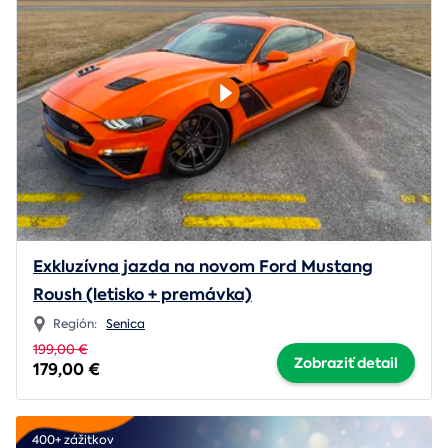
Exkluzívna jazda na novom Ford Mustang
Roush (letisko + premávka)
Región:
Senica
199,00 €
Zobraziť detail
179,00 €
400+ zážitkov