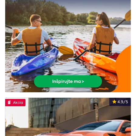
Inšpirujte ma >
4.9/5
Akcia