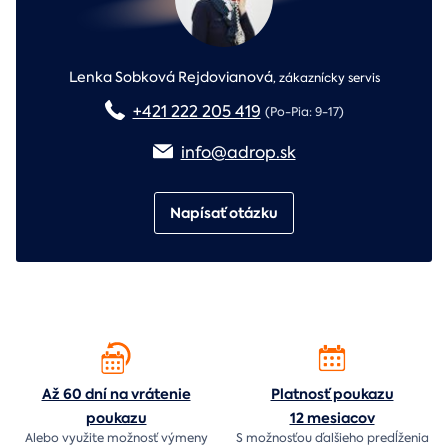
Lenka Sobková Rejdovianová
,
zákaznícky servis
+421 222 205 419
(Po-Pia: 9-17)
info@adrop.sk
Napísať otázku
Až 60 dní na vrátenie
Platnosť poukazu
poukazu
12 mesiacov
Alebo využite možnosť výmeny
S možnosťou ďalšieho predĺženia