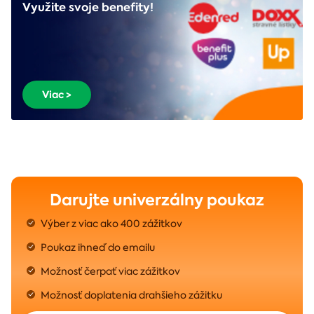
Využite svoje benefity!
Viac >
Darujte univerzálny poukaz
Výber z viac ako 400 zážitkov
Poukaz ihneď do emailu
Možnosť čerpať viac zážitkov
Možnosť doplatenia drahšieho zážitku