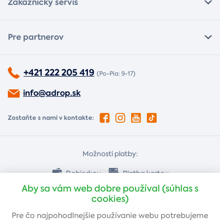
Zákaznícky servis
Pre partnerov
+421 222 205 419
(Po-Pia: 9-17)
info@adrop.sk
Zostaňte s nami v kontakte:
Možnosti platby:
Dobierkou
Platba kartou
Aby sa vám web dobre používal (súhlas s
cookies)
Bankovým prevodom
Pre čo najpohodlnejšie používanie webu potrebujeme