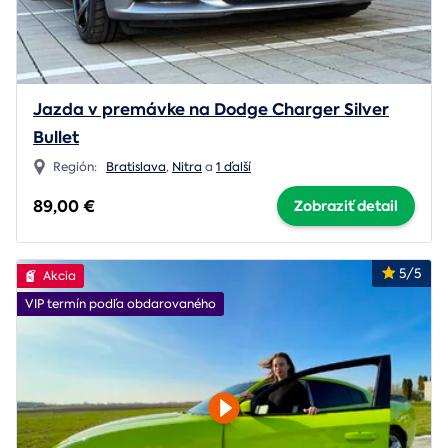
Jazda v premávke na Dodge Charger Silver
Bullet
Región:
Bratislava
,
Nitra
a
1 ďalší
89,00 €
Zobraziť detail
5/5
Akcia
VIP termín podľa obdarovaného