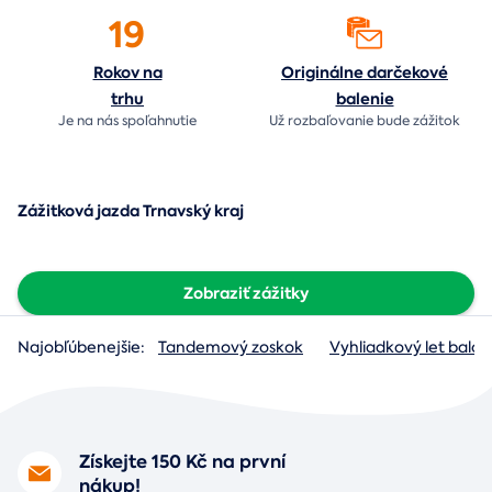
19
Rokov na
Originálne darčekové
trhu
balenie
Je na nás
spoľahnutie
Už rozbaľovanie bude
zážitok
Zážitková jazda Trnavský kraj
Zobraziť zážitky
Najobľúbenejšie:
Tandemový zoskok
Vyhliadkový let baló
Získejte 150 Kč na první
nákup!