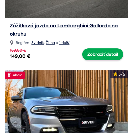
Zážitková jazda na Lamborghini Gallardo na
okruhu
Región:
Svidník
,
Žilina
a
1 ďalší
169,00 €
Zobraziť detail
149,00 €
5/5
Akcia