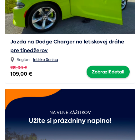
Jazda na Dodge Charger na letiskovej dráhe
pre tínedžerov
Región:
letisko Senica
139,00 €
Zobraziť detail
109,00 €
NA VLNE ZÁŽITKOV
Užite si prázdniny naplno!