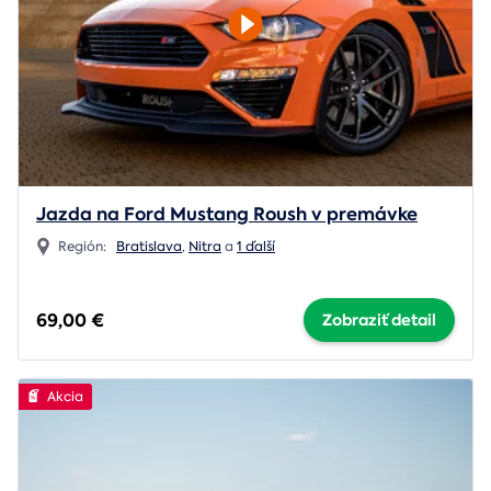
Jazda na Ford Mustang Roush v premávke
Región:
Bratislava
,
Nitra
a
1 ďalší
69,00 €
Zobraziť detail
Akcia