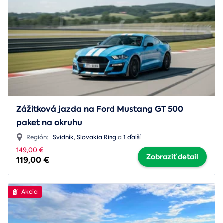
Zážitková jazda na Ford Mustang GT 500
paket na okruhu
Región:
Svidník
,
Slovakia Ring
a
1 ďalší
149,00 €
Zobraziť detail
119,00 €
Akcia