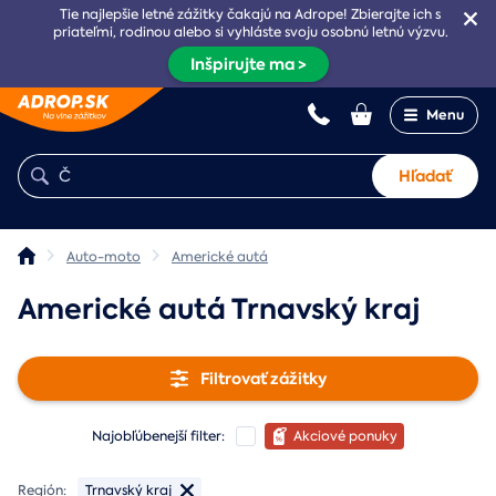
Tie najlepšie letné zážitky čakajú na Adrope! Zbierajte ich s
priateľmi, rodinou alebo si vyhláste svoju osobnú letnú výzvu.
Inšpirujte ma >
Menu
Hľadať
Auto-moto
Americké autá
Americké autá Trnavský kraj
Filtrovať zážitky
Najobľúbenejší filter:
Akciové ponuky
Región:
Trnavský kraj