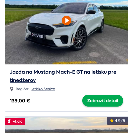
Jazda na Mustang Mach-E GT na letisku pre
tínedžerov
Región:
letisko Senica
139,00 €
Zobraziť detail
4.9/5
Akcia