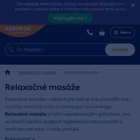
Tie najlepšie letné zážitky čakajú na Adrope! Zbierajte ich s
priateľmi, rodinou alebo si vyhláste svoju osobnú letnú výzvu.
Inšpirujte ma >
Menu
Hľadať
Relaxácia a masáže
Relaxačné masáže
Relaxačné masáže
Relaxačné masáže – oddych pre telo aj dušu Zahoďte stres,
uvoľnite stuhnuté svaly a načerpajte novú energiu.
Relaxačné masáže
sú tým najpríjemnejším spôsobom, ako
sa zbaviť napätia, podporiť regeneráciu tela a dopriať si
chvíľu len pre seba. V našej ponuke
...
Pokračovať