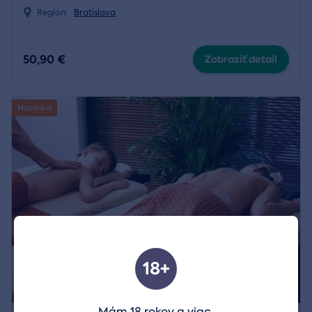
Región:
Bratislava
50,90 €
Zobraziť detail
Novinka
18+
Mám 18 rokov a viac.