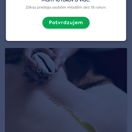
Krátka olejová masáž pre deti
Zákaz predaja osobám mladším ako 18 rokov.
Región:
Bratislava
Potvrdzujem
53,90 €
Zobraziť detail