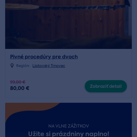
Pivné procedúry pre dvoch
Región:
Liptovský Trnovec
99,00 €
Zobraziť detail
80,00 €
NA VLNE ZÁŽITKOV
Užite si prázdniny naplno!