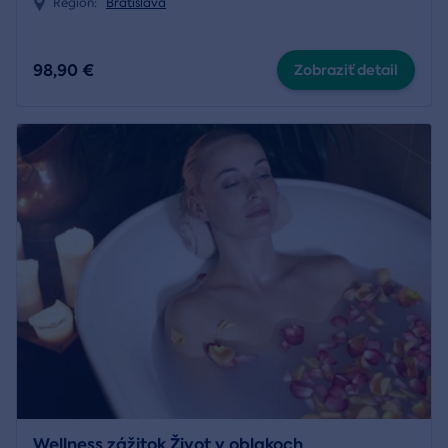
Región:
Bratislava
98,90 €
Zobraziť detail
Wellness zážitok Život v oblakoch