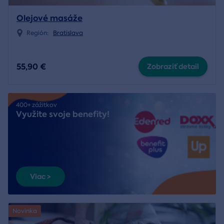
Olejové masáže
Región:
Bratislava
55,90 €
Zobraziť detail
400+ zážitkov
Využite svoje benefity!
Viac >
Novinka