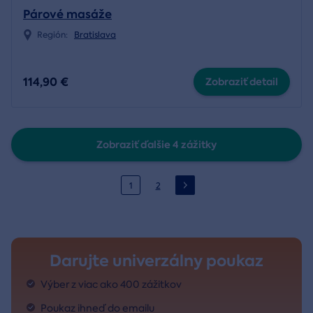
Párové masáže
Región:
Bratislava
114,90 €
Zobraziť detail
Zobraziť ďalšie 4 zážitky
1
2
Darujte univerzálny poukaz
Výber z viac ako 400 zážitkov
Poukaz ihneď do emailu