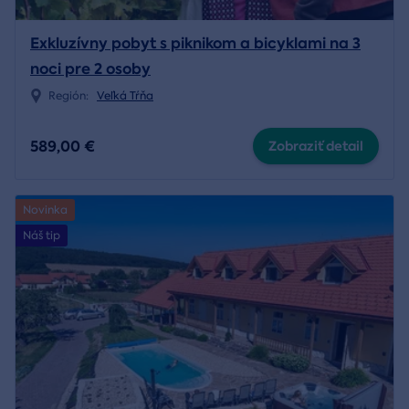
Exkluzívny pobyt s piknikom a bicyklami na 3
noci pre 2 osoby
Región:
Veľká Tŕňa
589,00 €
Zobraziť detail
Novinka
Náš tip