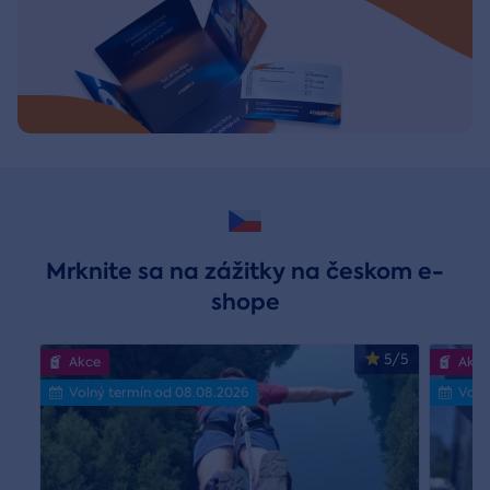
Mrknite sa na zážitky na českom e-
shope
5/5
Akce
Akce
Volný termín od 08.08.2026
Voln