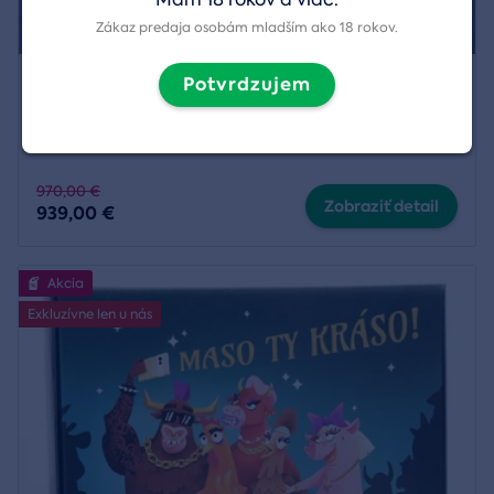
Zákaz predaja osobám mladším ako 18 rokov.
Let stíhačkou L-29
Potvrdzujem
Región:
Piešťany
,
Žilina
a
2 ďalší
970,00 €
Zobraziť detail
939,00 €
Akcia
Exkluzívne len u nás