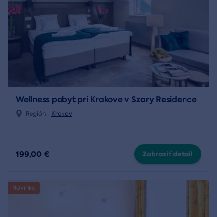
Wellness pobyt pri Krakove v Szary Residence
Región:
Krakov
199,00 €
Zobraziť detail
Novinka