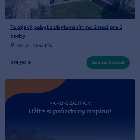
Tokajský pobyt s ubytovaním na 2 noci pre 2
osoby
Región:
Veľká Tŕňa
379,90 €
Zobraziť detail
NA VLNE ZÁŽITKOV
Užite si prázdniny naplno!