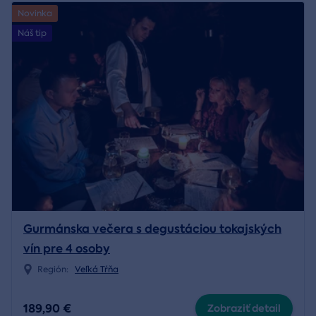
Novinka
Náš tip
Gurmánska večera s degustáciou tokajských
vín pre 4 osoby
Región:
Veľká Tŕňa
189,90 €
Zobraziť detail