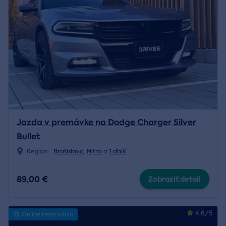
Jazda v premávke na Dodge Charger Silver
Bullet
Región:
Bratislava
,
Nitra
a
1 ďalší
89,00 €
Zobraziť detail
4.6/5
Online rezervácia