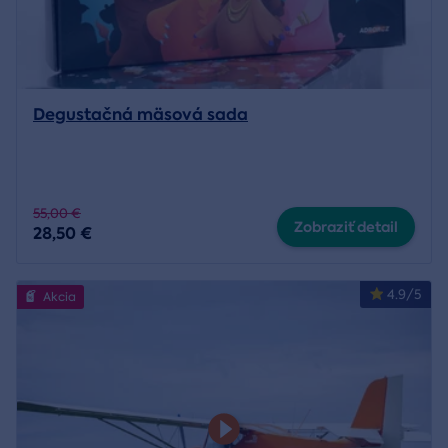
Degustačná mäsová sada
55,00 €
Zobraziť detail
28,50 €
4.9/5
Akcia