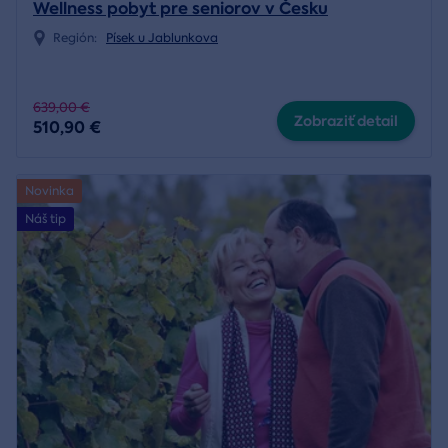
Wellness pobyt pre seniorov v Česku
Región:
Písek u Jablunkova
639,00 €
Zobraziť detail
510,90 €
Novinka
Náš tip