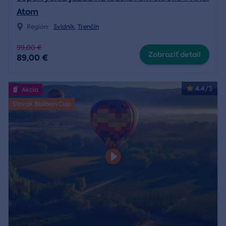
Atom
Región:
Svidník
,
Trenčín
99,00 €
Zobraziť detail
89,00 €
4.4/5
Akcia
Slovak Balloon Cup