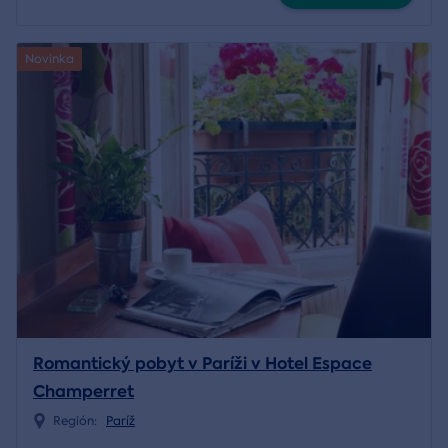
Novinka
Romantický pobyt v Paríži v Hotel Espace
Champerret
Región:
Paríž