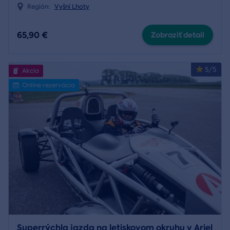
Región:
Vyšní Lhoty
65,90 €
Zobraziť detail
5/5
Akcia
Online rezervácia
Superrýchla jazda na letiskovom okruhu v Ariel