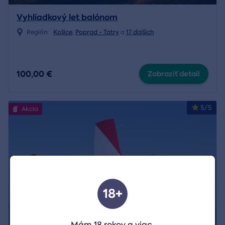
Vyhliadkový let balónom
Región:
Košice
,
Poprad - Tatry
a
17 ďalších
100,00 €
Zobraziť detail
5/5
Akcia
18+
Mám 18 rokov a viac.