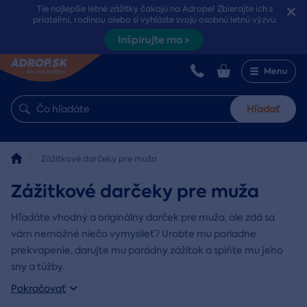
Tie najlepšie letné zážitky čakajú na Adrope! Zbierajte ich s
priateľmi, rodinou alebo si vyhláste svoju osobnú letnú výzvu.
Inšpirujte ma >
Menu
Hľadať
Zážitkové darčeky pre muža
Zážitkové darčeky pre muža
Hľadáte vhodný a originálny darček pre muža, ale zdá sa
vám nemožné niečo vymyslieť? Urobte mu poriadne
prekvapenie, darujte mu parádny zážitok a splňte mu jeho
sny a túžby.
Pokračovať