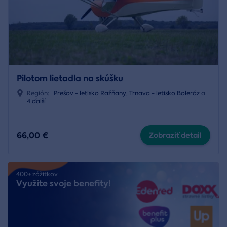
Pilotom lietadla na skúšku
Región:
Prešov - letisko Ražňany
,
Trnava - letisko Boleráz
a
4 ďalší
66,00 €
Zobraziť detail
400+ zážitkov
Využite svoje benefity!