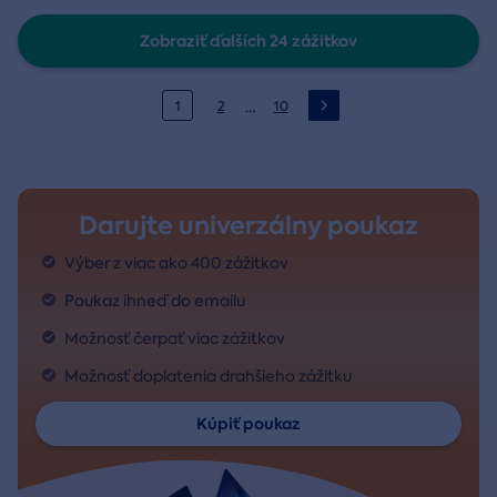
Zobraziť ďalších 24 zážitkov
…
1
2
10
Darujte univerzálny poukaz
Výber z viac ako 400 zážitkov
Poukaz ihneď do emailu
Možnosť čerpať viac zážitkov
Možnosť doplatenia drahšieho zážitku
Kúpiť poukaz