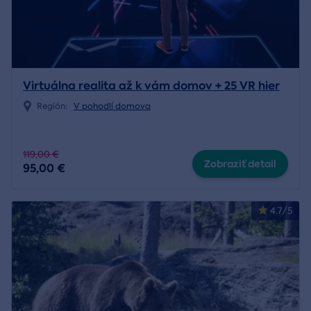
Virtuálna realita až k vám domov + 25 VR hier
Región:
V pohodlí domova
119,00 €
Zobraziť detail
95,00 €
4.7/5