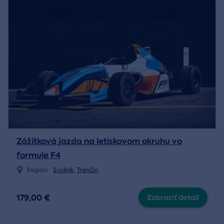
Zážitková jazda na letiskovom okruhu vo
formule F4
Región:
Svidník
,
Trenčín
179,00 €
Zobraziť detail