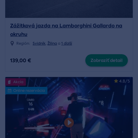
Zážitková jazda na Lamborghini Gallardo na
okruhu
Región:
Svidník
,
Žilina
a
1 ďalší
139,00 €
Zobraziť detail
4.8/5
Akcia
Online rezervácia