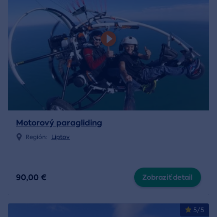
Motorový paragliding
Región:
Liptov
90,00 €
Zobraziť detail
5/5