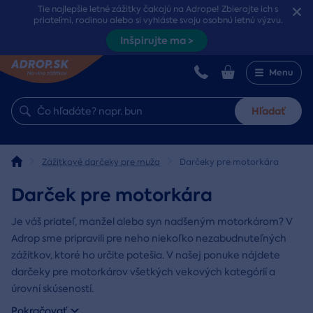
Tie najlepšie letné zážitky čakajú na Adrope! Zbierajte ich s
priateľmi, rodinou alebo si vyhláste svoju osobnú letnú výzvu.
Inšpirujte ma >
Menu
Hľadať
Zážitkové darčeky pre muža
Darčeky pre motorkára
Darček pre motorkára
Je váš priateľ, manžel alebo syn nadšeným motorkárom? V
Adrop sme pripravili pre neho niekoľko nezabudnuteľných
zážitkov, ktoré ho určite potešia. V našej ponuke nájdete
darčeky pre motorkárov všetkých vekových kategórií a
úrovní skúseností.
Pokračovať