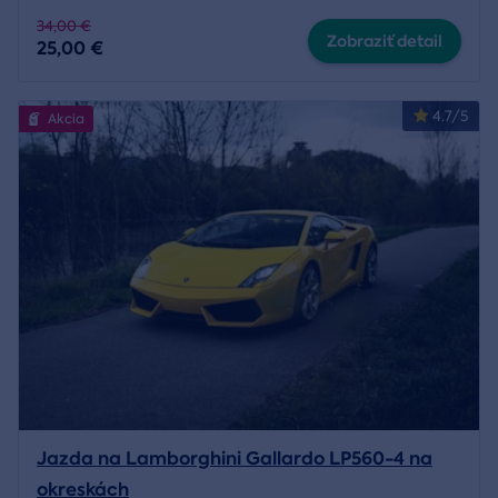
34,00 €
Zobraziť detail
25,00 €
4.7/5
Akcia
Jazda na Lamborghini Gallardo LP560-4 na
okreskách