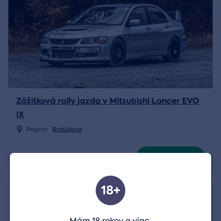
Zážitková rally jazda v Mitsubishi Lancer EVO
IX
Región:
Bratislava
90,00 €
Zobraziť detail
18+
Mám 18 rokov a viac.