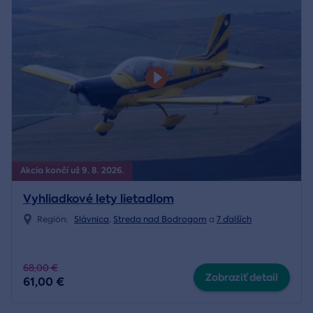
Akcia končí už 9. 8. 2026.
Vyhliadkové lety lietadlom
Región:
Slávnica
,
Streda nad Bodrogom
a
7 ďalších
68,00 €
Zobraziť detail
61,00 €