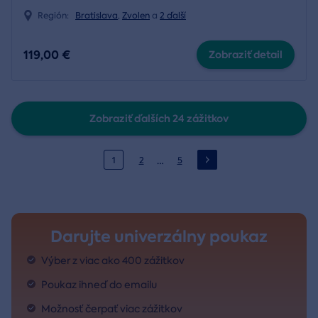
Región:
Bratislava
,
Zvolen
a
2 ďalší
119,00 €
Zobraziť detail
Zobraziť ďalších 24 zážitkov
…
1
2
5
Darujte univerzálny poukaz
Výber z viac ako 400 zážitkov
Poukaz ihneď do emailu
Možnosť čerpať viac zážitkov