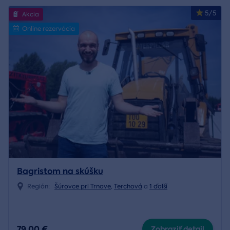
5/5
Akcia
Online rezervácia
Bagristom na skúšku
Región:
Šúrovce pri Trnave
,
Terchová
a
1 ďalší
79,00 €
Zobraziť detail