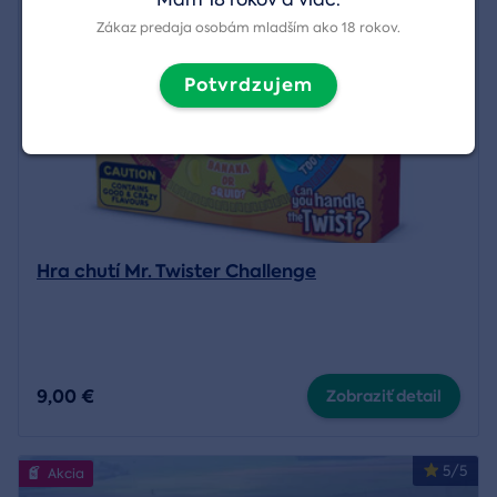
Zákaz predaja osobám mladším ako 18 rokov.
Potvrdzujem
Hra chutí Mr. Twister Challenge
9,00 €
Zobraziť detail
5/5
Akcia