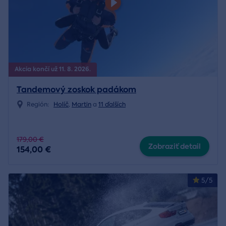
Akcia končí už 11. 8. 2026.
Tandemový zoskok padákom
Región:
Holíč
,
Martin
a
11 ďalších
179,00 €
Zobraziť detail
154,00 €
5/5