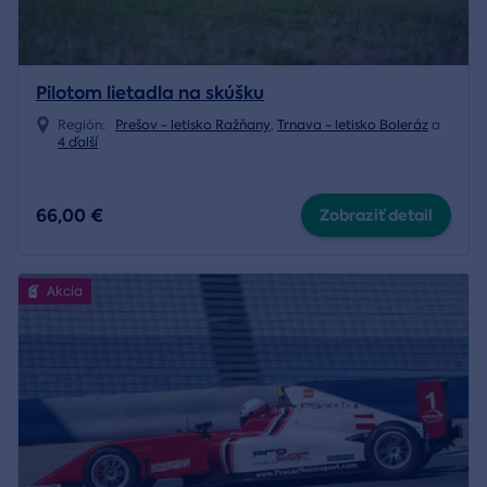
Pilotom lietadla na skúšku
Región:
Prešov - letisko Ražňany
,
Trnava - letisko Boleráz
a
4 ďalší
66,00 €
Zobraziť detail
Akcia