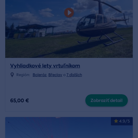
Vyhliadkové lety vrtuľníkom
Región:
Boleráz
,
Břeclav
a
7 ďalších
65,00 €
Zobraziť detail
4.9/5