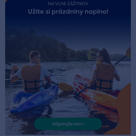
NA VLNE ZÁŽITKOV
Užite si prázdniny naplno!
Inšpirujte ma >