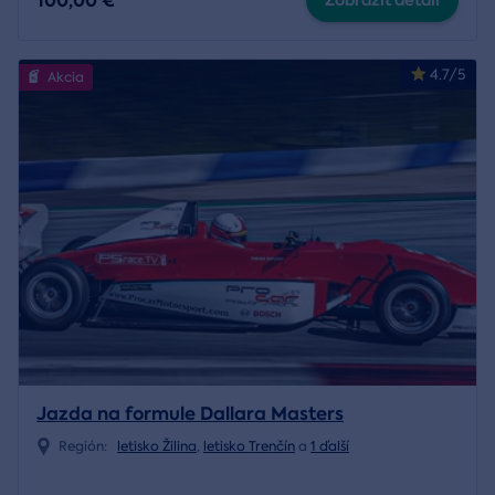
100,00 €
4.7/5
Akcia
Jazda na formule Dallara Masters
Región:
letisko Žilina
,
letisko Trenčín
a
1 ďalší