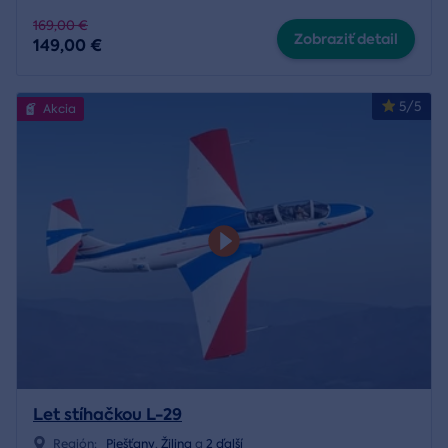
169,00 €
Zobraziť detail
149,00 €
5/5
Akcia
Let stíhačkou L-29
Región:
Piešťany
,
Žilina
a
2 ďalší