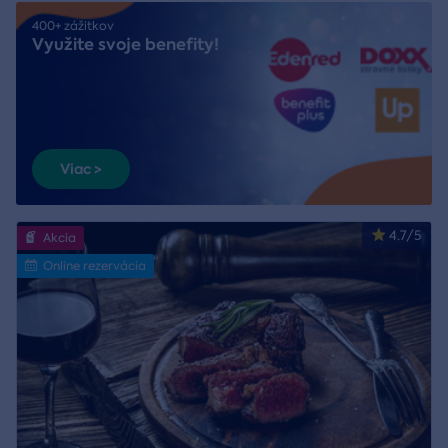
400+ zážitkov
Využite svoje benefity!
Viac >
4.7/5
Akcia
Online rezervácia