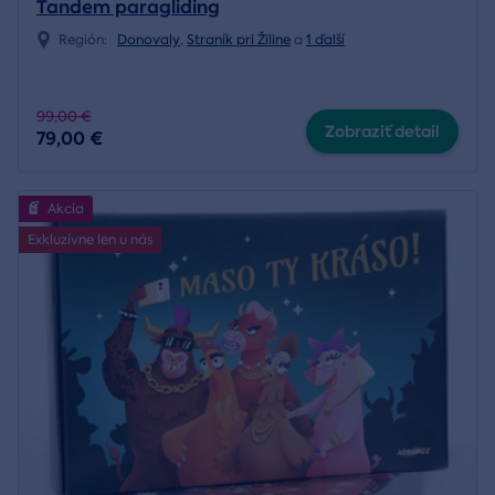
Tandem paragliding
Región:
Donovaly
,
Straník pri Žiline
a
1 ďalší
99,00 €
Zobraziť detail
79,00 €
Akcia
Exkluzívne len u nás