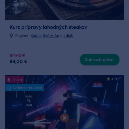
Kurz prípravy lahodných steakov
Región:
Košice
,
Svätý Jur
a
1 ďalší
107,00 €
Zobraziť detail
89,00 €
4.8/5
Akcia
Online rezervácia