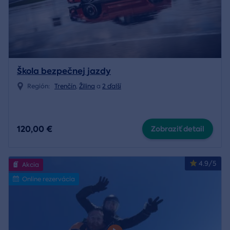
Škola bezpečnej jazdy
Región:
Trenčín
,
Žilina
a
2 ďalší
120,00 €
Zobraziť detail
4.9/5
Akcia
Online rezervácia