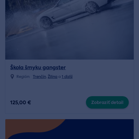
Škola šmyku gangster
Región:
Trenčín
,
Žilina
a
1 ďalší
125,00 €
Zobraziť detail