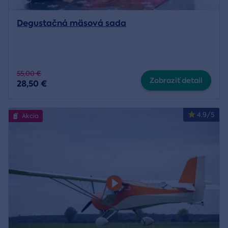
Degustačná mäsová sada
55,00 €
Zobraziť detail
28,50 €
4.9/5
Akcia