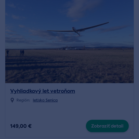
Vyhliadkový let vetroňom
Región:
letisko Senica
149,00 €
Zobraziť detail