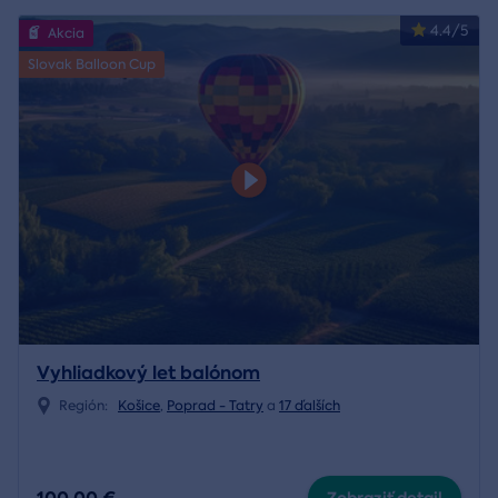
4.4/5
Akcia
Slovak Balloon Cup
Vyhliadkový let balónom
Región:
Košice
,
Poprad - Tatry
a
17 ďalších
Zobraziť detail