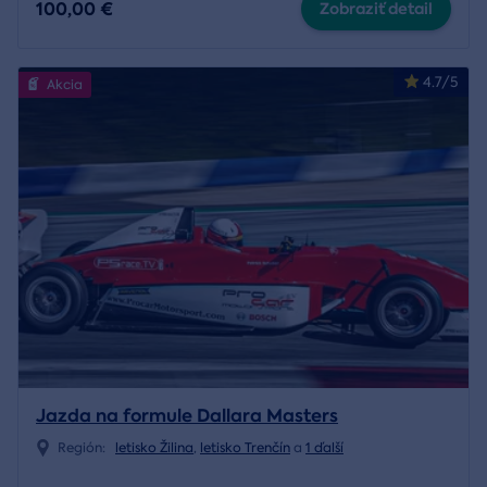
100,00 €
Zobraziť detail
4.7/5
Akcia
Jazda na formule Dallara Masters
Región:
letisko Žilina
,
letisko Trenčín
a
1 ďalší