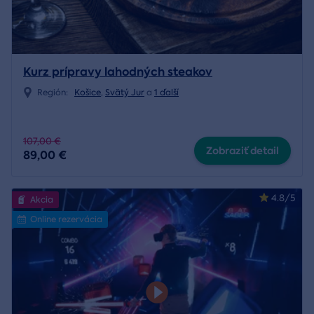
Kurz prípravy lahodných steakov
Región:
Košice
,
Svätý Jur
a
1 ďalší
107,00 €
Zobraziť detail
89,00 €
4.8/5
Akcia
Online rezervácia