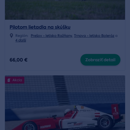
Pilotom lietadla na skúšku
Región:
Prešov - letisko Ražňany
,
Trnava - letisko Boleráz
a
4 ďalší
66,00 €
Zobraziť detail
Akcia