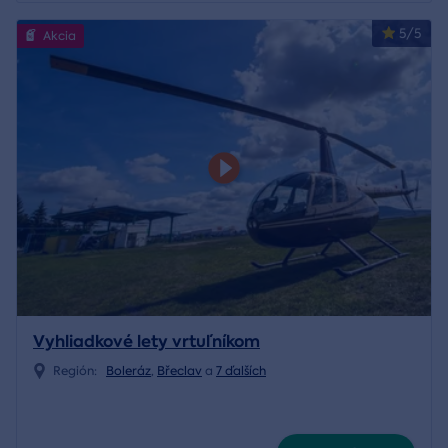
5/5
Akcia
Vyhliadkové lety vrtuľníkom
Región:
Boleráz
,
Břeclav
a
7 ďalších