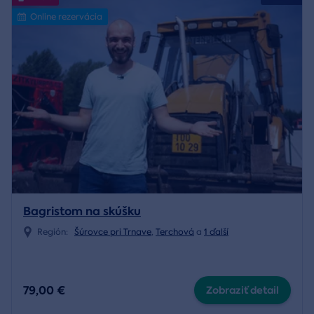
Online rezervácia
Bagristom na skúšku
Región:
Šúrovce pri Trnave
,
Terchová
a
1 ďalší
79,00 €
Zobraziť detail