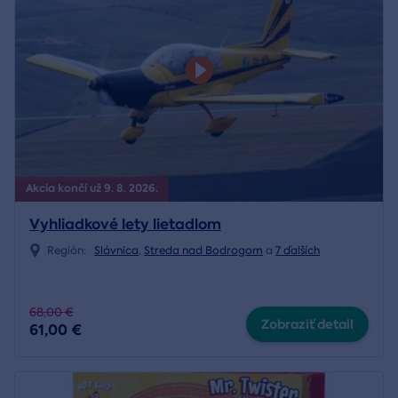
Akcia končí už 9. 8. 2026.
Vyhliadkové lety lietadlom
Región:
Slávnica
,
Streda nad Bodrogom
a
7 ďalších
68,00 €
Zobraziť detail
61,00 €