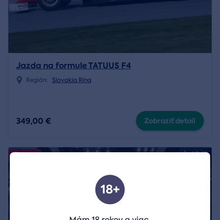
Jazda na formule TATUUS F4
Región:
Slovakia Ring
349,00 €
Zobraziť detail
4.9/5
Akcia
18+
Mám 18 rokov a viac.