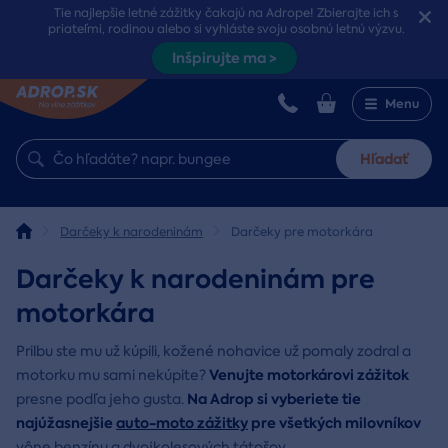
Tie najlepšie letné zážitky čakajú na Adrope! Zbierajte ich s
priateľmi, rodinou alebo si vyhláste svoju osobnú letnú výzvu.
Inšpirujte ma >
Menu
Hľadať
Darčeky k narodeninám
Darčeky pre motorkára
Darčeky k narodeninám pre
motorkára
Prilbu ste mu už kúpili, kožené nohavice už pomaly zodral a
Venujte motorkárovi zážitok
motorku mu sami nekúpite?
Na Adrop si vyberiete tie
presne podľa jeho gusta.
najúžasnejšie
auto-moto zážitky
pre všetkých milovníkov
vône benzínu a dvojkolesových tátošov.