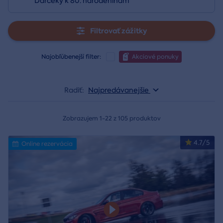
Darčeky k 80. narodeninám
Filtrovať zážitky
Najobľúbenejší filter:
Akciové ponuky
Radiť:
Najpredávanejšie
Zobrazujem 1-22 z 105 produktov
4.7/5
Online rezervácia