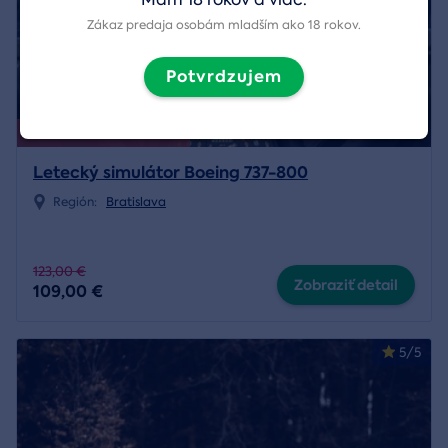
Zákaz predaja osobám mladším ako 18 rokov.
Potvrdzujem
Akcia končí už 9. 8. 2026.
Letecký simulátor Boeing 737-800
Región:
Bratislava
123,00 €
Zobraziť detail
109,00 €
5/5