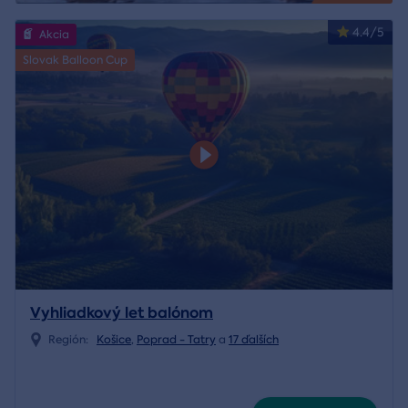
4.4/5
Akcia
Slovak Balloon Cup
Vyhliadkový let balónom
Región:
Košice
,
Poprad - Tatry
a
17 ďalších