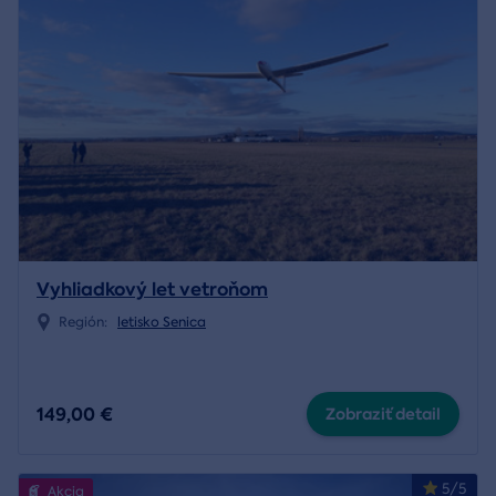
Vyhliadkový let vetroňom
Región:
letisko Senica
149,00 €
Zobraziť detail
5/5
Akcia