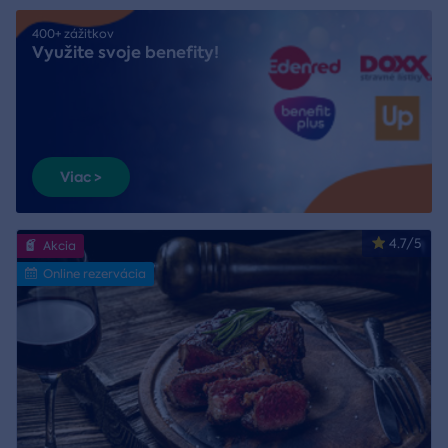
400+ zážitkov
Využite svoje benefity!
Viac >
4.7/5
Akcia
Online rezervácia