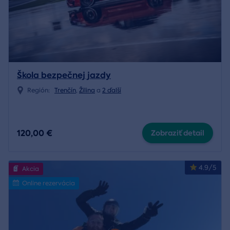
Škola bezpečnej jazdy
Región:
Trenčín
,
Žilina
a
2 ďalší
120,00 €
Zobraziť detail
4.9/5
Akcia
Online rezervácia