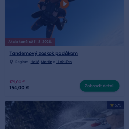
Akcia končí už 11. 8. 2026.
Tandemový zoskok padákom
Región:
Holíč
,
Martin
a
11 ďalších
179,00 €
Zobraziť detail
154,00 €
5/5