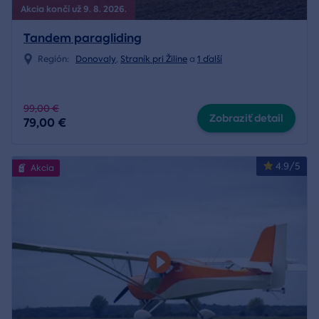
Akcia končí už 9. 8. 2026.
Tandem paragliding
Región:
Donovaly
,
Straník pri Žiline
a
1 ďalší
99,00 €
Zobraziť detail
79,00 €
4.9/5
Akcia