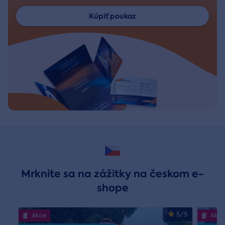
Kúpiť poukaz
Mrknite sa na zážitky na českom e-
shope
5/5
Akce
Akce