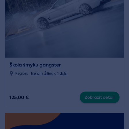
Škola šmyku gangster
Región:
Trenčín
,
Žilina
a
1 ďalší
125,00 €
Zobraziť detail