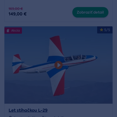
169,00 €
Zobraziť detail
149,00 €
5/5
Akcia
Let stíhačkou L-29