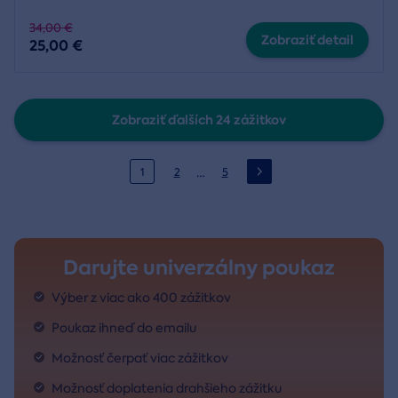
34,00 €
Zobraziť detail
25,00 €
Zobraziť ďalších 24 zážitkov
…
1
2
5
Darujte univerzálny poukaz
Výber z viac ako 400 zážitkov
Poukaz ihneď do emailu
Možnosť čerpať viac zážitkov
Možnosť doplatenia drahšieho zážitku