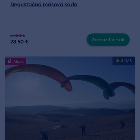
Degustačná mäsová sada
55,00 €
Zobraziť detail
28,50 €
4.9/5
Akcia