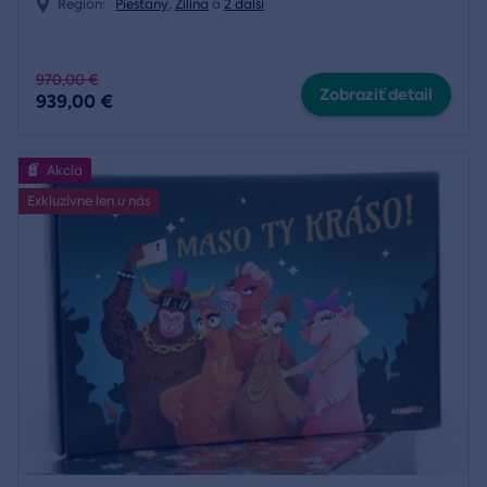
Región:
Piešťany
,
Žilina
a
2 ďalší
970,00 €
Zobraziť detail
939,00 €
Akcia
Exkluzívne len u nás