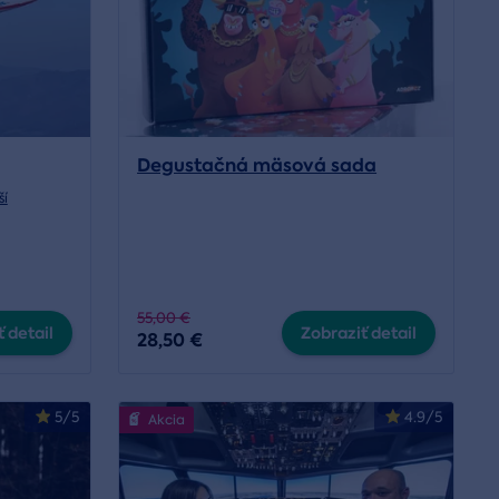
Degustačná mäsová sada
ší
55,00 €
 detail
Zobraziť detail
28,50 €
5/5
4.9/5
Akcia