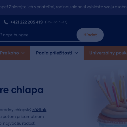
ope! Zbierajte ich s priateľmi, rodinou alebo si vyhláste svoju osobn
+421 222 205 419
(Po-Pia: 9-17)
Hľadať
Pre koho
Podľa príležitosti
Univerzálny pouk
re chlapa
parádny chlapský
zážitok
,
í a potom pri samotnom
bí najväčšiu radosť.