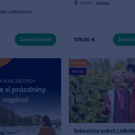
Región:
Pezinok
ísek u Jablunkova
109,00 €
Zobraziť detail
Zobraziť
Novinka
Náš tip
A VLNE ZÁŽITKOV
e si prázdniny
naplno!
Exkluzívny pobyt s pikni