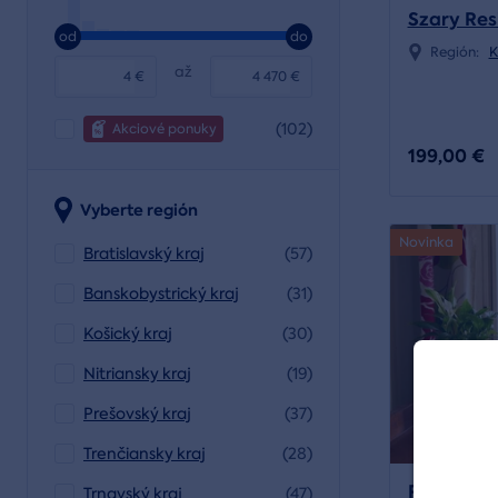
Szary Res
od
do
Región:
K
až
€
€
(102)
Akciové ponuky
199,00 €
Vyberte región
Novinka
Bratislavský kraj
(57)
Banskobystrický kraj
(31)
Košický kraj
(30)
Nitriansky kraj
(19)
Prešovský kraj
(37)
Trenčiansky kraj
(28)
Romantick
Trnavský kraj
(47)