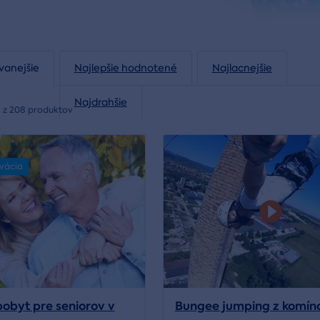
vanejšie
Najlepšie hodnotené
Najlacnejšie
Najdrahšie
 z 208 produktov
rvácia
pobyt pre seniorov v
Bungee jumping z komín