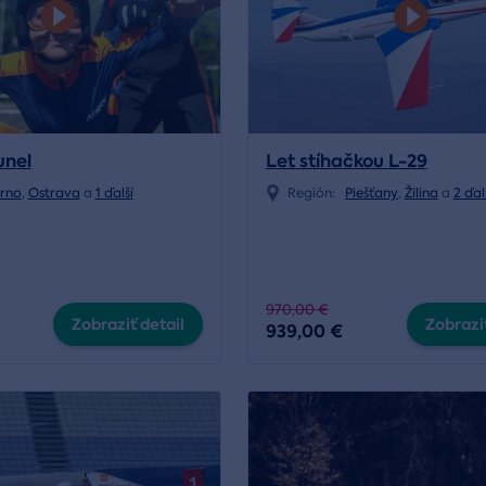
unel
Let stíhačkou L-29
rno
,
Ostrava
a
1 ďalší
Región:
Piešťany
,
Žilina
a
2 ďal
970,00 €
Zobraziť detail
Zobraziť
939,00 €