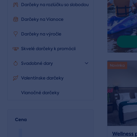
Darčeky na rozlúčku so slobodou
Darčeky na Vianoce
Darčeky na výročie
Skvelé darčeky k promócii
Svadobné dary
Novinka
Valentínske darčeky
Vianočné darčeky
Cena
Wellness 