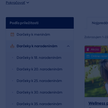
Pokračovať
Podľa príležitosti
Najpredá
Darčeky k meninám
Zobrazujem 1-22
Darčeky k narodeninám
Akcia
Online reze
Darčeky k 18. narodeninám
Darčeky k 20. narodeninám
Darčeky k 25. narodeninám
Darčeky k 30. narodeninám
Wellness 
Darčeky k 35. narodeninám