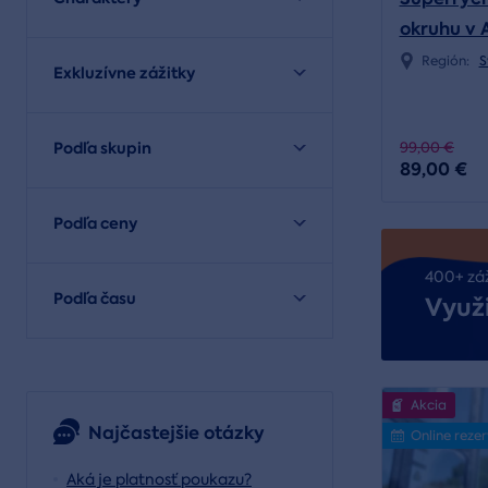
okruhu v 
Región:
S
Exkluzívne zážitky
Podľa skupin
99,00 €
89,00 €
Podľa ceny
400+ zá
Podľa času
Využi
Akcia
Najčastejšie otázky
Online reze
Aká je platnosť poukazu?