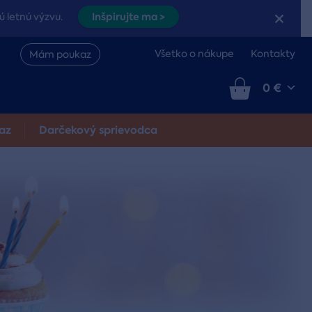
Inšpirujte ma >
ú letnú výzvu.
Všetko o nákupe
Kontakty
Mám poukaz
0 €
az
Darčekový sprievodca