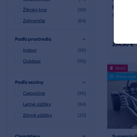
Hotel Es
Žilinský kraj
(50)
Región:
P
Zahraničie
(64)
Podľa prostredia
294,90 €
Indoor
(56)
Outdoor
(110)
Akcia
Online reze
Podľa sezóny
Celoročné
(98)
Letné zážitky
(84)
Zimné zážitky
(20)
Superrých
Charaktery