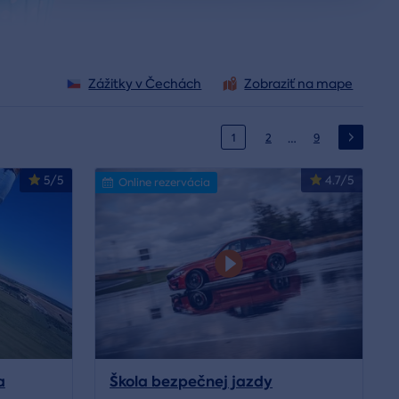
Zážitky v Čechách
Zobraziť na mape
…
1
2
9
5/5
4.7/5
Online rezervácia
a
Škola bezpečnej jazdy