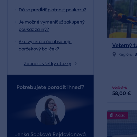
Dá sa predĺžiť platnosť poukazu?
Je možné vymeniť už zakúpený
poukaz za iný?
Ako vyzerá a čo obsahuje
Veterný t
darčekový balíček?
Región:
B
Zobraziť všetky otázky
Potrebujete poradiť ihneď?
65,00 €
58,00 €
Akcia
Lenka Sobková Rejdovianová
,