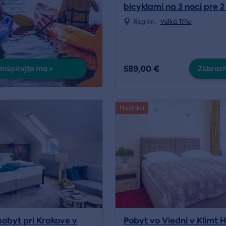
bicyklami na 3 noci pre 
Región:
Veľká Tŕňa
589,00 €
Inšpirujte ma >
Zobraziť
Novinka
pobyt pri Krakove v
Pobyt vo Viedni v Klimt H