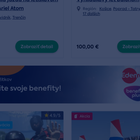
Ariel Atom
Región:
Košice
,
Poprad - Tatr
17 ďalších
vidník
,
Trenčín
100,00 €
Zobraziť detail
Zobraziť
žitkov
te svoje benefity!
4.9/5
Akcia
rvácia