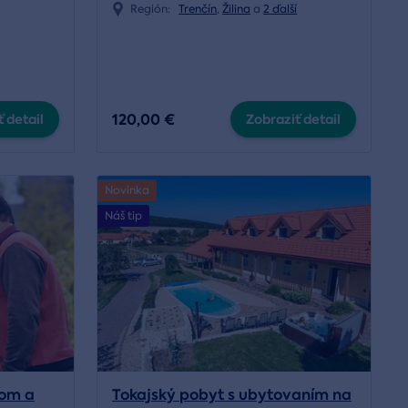
Región:
Trenčín
,
Žilina
a
2 ďalší
120,00 €
 detail
Zobraziť detail
Novinka
Náš tip
kom a
Tokajský pobyt s ubytovaním na