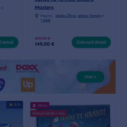
Masters
y
a
Región:
letisko Žilina
,
letisko Trenčín
a
1 ďalší
169,00 €
 detail
Zobraziť detail
149,00 €
Viac >
5/5
Akcia
Exkluzívne len u nás