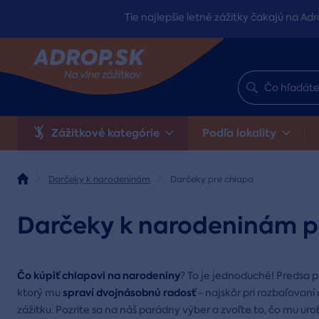
Tie najlepšie letné zážitky čakajú na Adr
Zážitkové kategórie
Podľa lokality
Darčeky k narodeninám
Darčeky pre chlapa
Darčeky k narodeninám p
Čo kúpiť chlapovi na narodeniny
? To je jednoduché! Predsa 
spraví dvojnásobnú radosť
ktorý mu
- najskôr pri rozbaľovan
zážitku. Pozrite sa na náš parádny výber a zvoľte to, čo mu uro