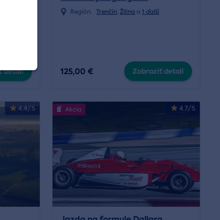
a
Región:
Trenčín
,
Žilina
a
1 ďalší
125,00 €
 detail
Zobraziť detail
4.4/5
4.7/5
Akcia
Jazda na formule Dallara