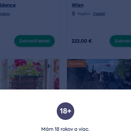
idence
Wien
rakov
Región:
Viedeň
223,00 €
Zobraziť detail
Zobraziť
Novinka
18+
Mám 18 rokov a viac.
ý pobyt v Paríži v
Jazda obrneným transp