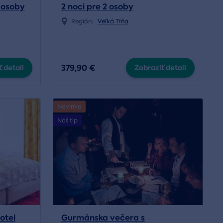
2 osoby
2 noci pre 2 osoby
Región:
Veľká Tŕňa
379,90 €
 detail
Zobraziť detail
Novinka
Náš tip
otel
Gurmánska večera s