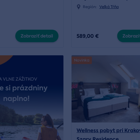
Región:
Veľká Tŕňa
589,00 €
Zobraziť detail
Zobraziť
Novinka
A VLNE ZÁŽITKOV
e si prázdniny
naplno!
Wellness pobyt pri Krako
Szary Residence