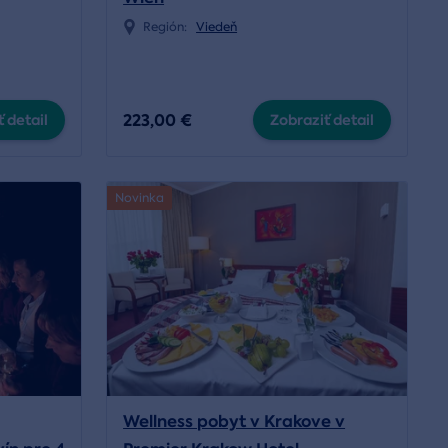
Región:
Viedeň
223,00 €
 detail
Zobraziť detail
Novinka
Wellness pobyt v Krakove v