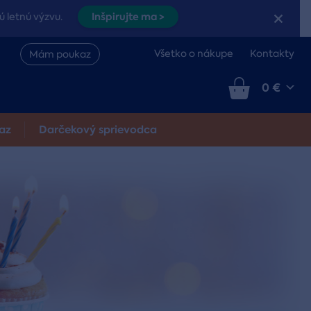
Inšpirujte ma >
ú letnú výzvu.
Všetko o nákupe
Kontakty
Mám poukaz
0 €
az
Darčekový sprievodca