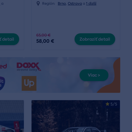
y
a
Región:
Brno
,
Ostrava
a
1 ďalší
65,00 €
 detail
Zobraziť detail
58,00 €
Viac >
5/5