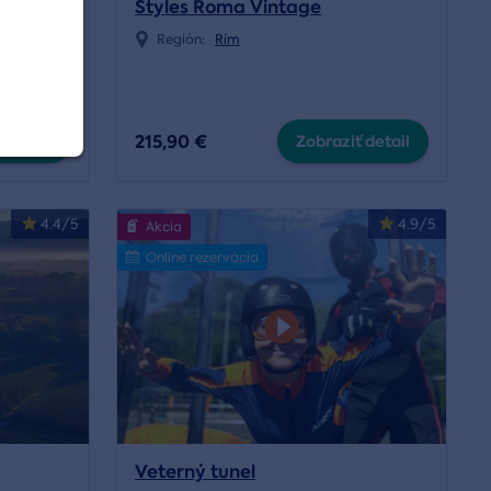
a
Styles Roma Vintage
Región:
Rím
215,90 €
 detail
Zobraziť detail
4.4/5
4.9/5
Akcia
Online rezervácia
Veterný tunel