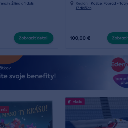
renčín
,
Žilina
a
1 ďalší
Región:
Košice
,
Poprad - Tatr
17 ďalších
100,00 €
Zobraziť detail
Zobraziť
žitkov
te svoje benefity!
Akcia
u nás