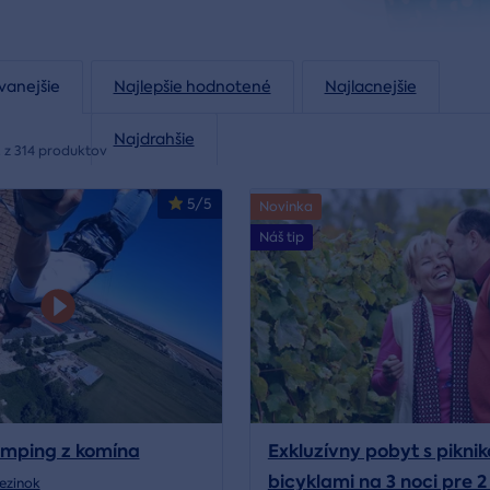
vanejšie
Najlepšie hodnotené
Najlacnejšie
Najdrahšie
 z 314 produktov
5/5
Novinka
Náš tip
umping z komína
Exkluzívny pobyt s pikni
bicyklami na 3 noci pre 
ezinok