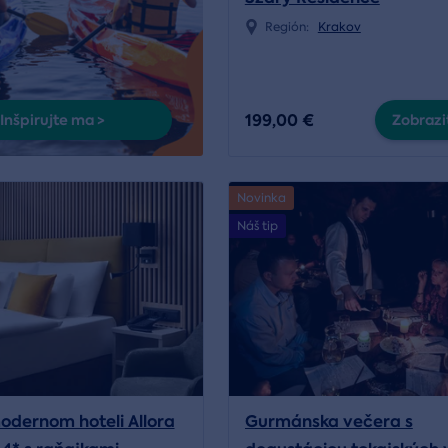
Región:
Krakov
199,00 €
Inšpirujte ma >
Zobraziť
Novinka
Náš tip
odernom hoteli Allora
Gurmánska večera s