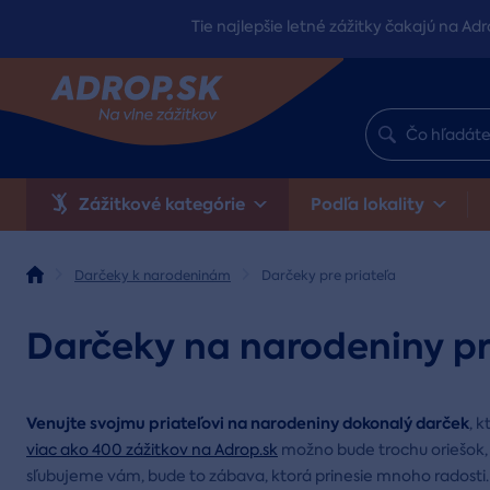
Tie najlepšie letné zážitky čakajú na Adr
Zážitkové kategórie
Podľa lokality
Darčeky k narodeninám
Darčeky pre priateľa
Darčeky na narodeniny pr
Venujte svojmu priateľovi na narodeniny dokonalý darček
, k
viac ako 400 zážitkov na Adrop.sk
možno bude trochu oriešok, 
sľubujeme vám, bude to zábava, ktorá prinesie mnoho radosti