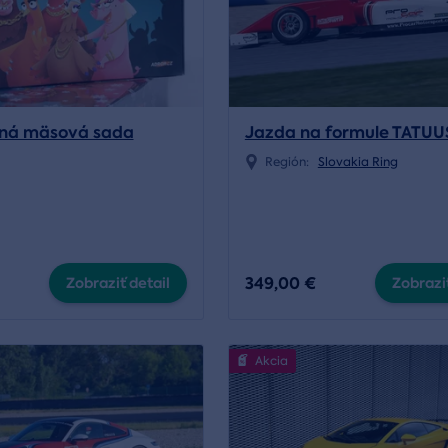
ná mäsová sada
Jazda na formule TATUU
Región:
Slovakia Ring
349,00 €
Zobraziť detail
Zobraziť
Akcia