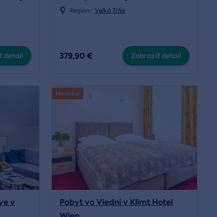
Región:
Veľká Tŕňa
379,90 €
 detail
Zobraziť detail
Novinka
ve v
Pobyt vo Viedni v Klimt Hotel
Wien