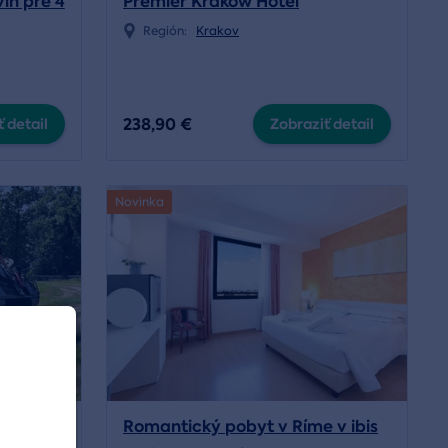
ín pre 4
Premier Krakow Hotel
Región:
Krakov
238,90 €
 detail
Zobraziť detail
Novinka
ortérom
Romantický pobyt v Ríme v ibis