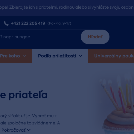
ope! Zbierajte ich s priateľmi, rodinou alebo si vyhláste svoju osobn
+421 222 205 419
(Po-Pia: 9-17)
Hľadať
Pre koho
Podľa príležitosti
Univerzálny pouk
e priateľa
torý si fakt užije. Vybrať mu z
ale spoločne to zvládneme. A
.
Pokračovať