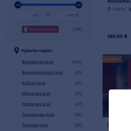
Budapešť 
od
do
Región:
B
až
€
€
(158)
Akciové ponuky
189,00 €
Vyberte región
Novinka
Bratislavský kraj
(106)
Banskobystrický kraj
(35)
Košický kraj
(42)
Nitriansky kraj
(23)
Prešovský kraj
(47)
Trenčiansky kraj
(28)
Pobyt v 
Trnavský kraj
(55)