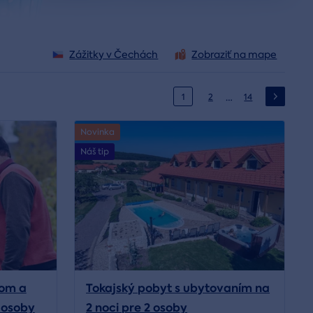
Zážitky v Čechách
Zobraziť na mape
…
1
2
14
Novinka
Náš tip
kom a
Tokajský pobyt s ubytovaním na
2 osoby
2 noci pre 2 osoby