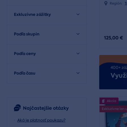
Región:
T
Exkluzívne zážitky
Podľa skupin
125,00 €
Podľa ceny
400+ zá
Podľa času
Využi
Akcia
Najčastejšie otázky
Exkluzívne len 
Aká je platnosť poukazu?