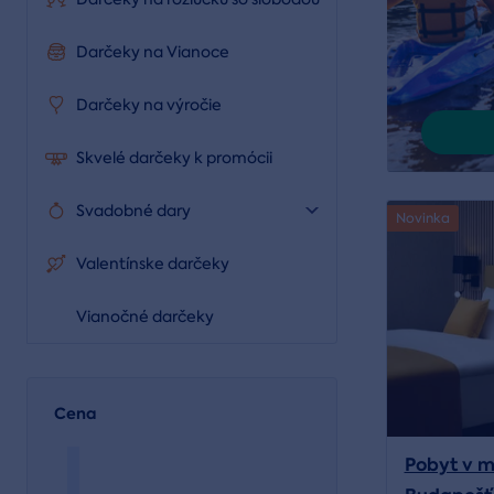
Darčeky na Vianoce
Darčeky na výročie
Skvelé darčeky k promócii
Svadobné dary
Novinka
Valentínske darčeky
Vianočné darčeky
Cena
Pobyt v m