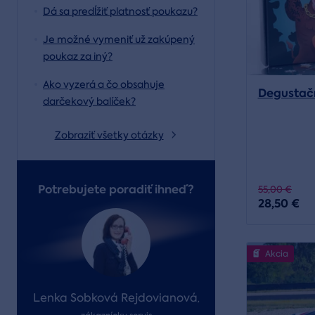
Dá sa predĺžiť platnosť poukazu?
Je možné vymeniť už zakúpený
poukaz za iný?
Ako vyzerá a čo obsahuje
Degustač
darčekový balíček?
Zobraziť všetky otázky
Potrebujete poradiť ihneď?
55,00 €
28,50 €
Akcia
Lenka Sobková Rejdovianová
,