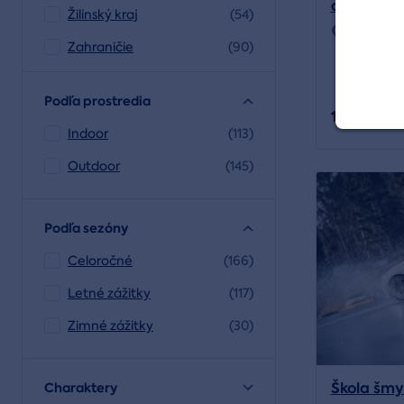
apartmán
Žilinský kraj
(54)
Región:
O
Zahraničie
(90)
Podľa prostredia
138,90 €
Indoor
(113)
Outdoor
(145)
Podľa sezóny
Celoročné
(166)
Letné zážitky
(117)
Zimné zážitky
(30)
Škola šmy
Charaktery