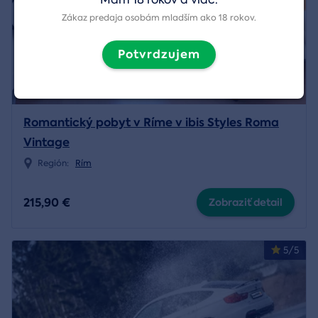
Zákaz predaja osobám mladším ako 18 rokov.
Potvrdzujem
Romantický pobyt v Ríme v ibis Styles Roma
Vintage
Región:
Rím
215,90 €
Zobraziť detail
5/5