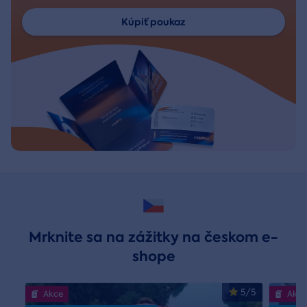
Kúpiť poukaz
Mrknite sa na zážitky na českom e-
shope
5/5
Akce
Akce