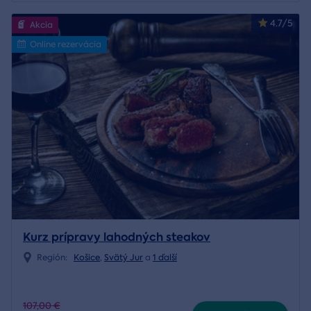
4.7/5
Akcia
Online rezervácia
Kurz prípravy lahodných steakov
Región:
Košice
,
Svätý Jur
a
1 ďalší
107,00 €