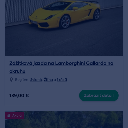
Zážitková jazda na Lamborghini Gallardo na
okruhu
Región:
Svidník
,
Žilina
a
1 ďalší
139,00 €
Zobraziť detail
Akcia