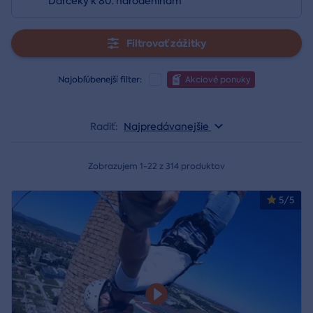
Darčeky k 80. narodeninám
Filtrovať zážitky
Najobľúbenejší filter:
Akciové ponuky
Radiť:
Najpredávanejšie
Zobrazujem 1-22 z 314 produktov
5/5