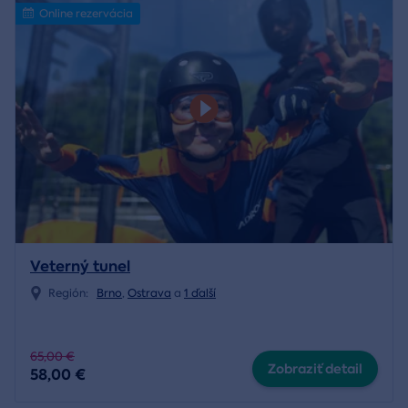
Online rezervácia
Veterný tunel
Región:
Brno
,
Ostrava
a
1 ďalší
65,00 €
Zobraziť detail
58,00 €