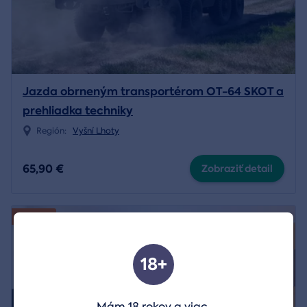
Jazda obrneným transportérom OT-64 SKOT a
prehliadka techniky
Región:
Vyšní Lhoty
65,90 €
Zobraziť detail
Novinka
18+
Mám 18 rokov a viac.