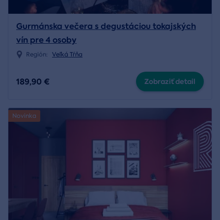
Gurmánska večera s degustáciou tokajských
vín pre 4 osoby
Región:
Veľká Tŕňa
189,90 €
Zobraziť detail
Novinka