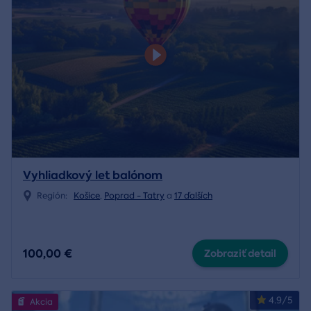
Vyhliadkový let balónom
Región:
Košice
,
Poprad - Tatry
a
17 ďalších
100,00 €
Zobraziť detail
4.9/5
Akcia