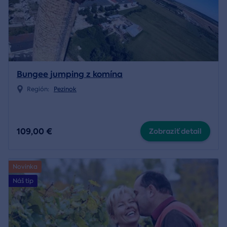
Bungee jumping z komína
Región:
Pezinok
109,00 €
Zobraziť detail
Novinka
Náš tip