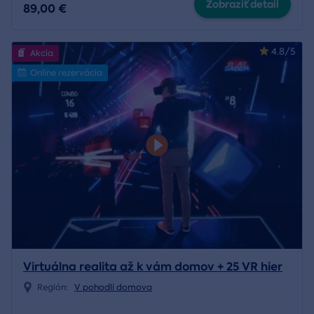
Zobraziť detail
89,00 €
4.8/5
Akcia
Online rezervácia
Virtuálna realita až k vám domov + 25 VR hier
Región:
V pohodlí domova