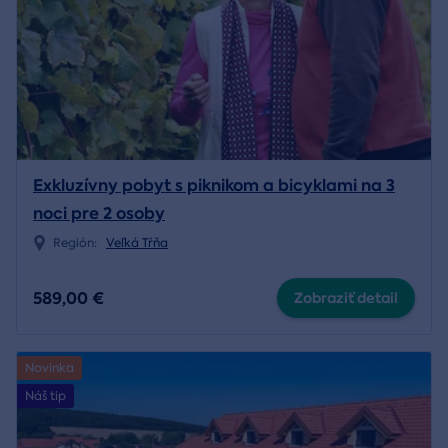
Exkluzívny pobyt s piknikom a bicyklami na 3
noci pre 2 osoby
Región:
Veľká Tŕňa
589,00 €
Zobraziť detail
Novinka
Náš tip