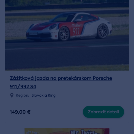
Zážitková jazda na pretekárskom Porsche
911/992 S4
Región:
Slovakia Ring
149,00 €
Zobraziť detail