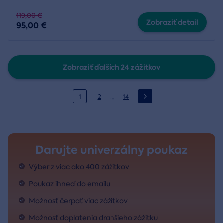
119,00 €
Zobraziť detail
95,00 €
Zobraziť ďalších 24 zážitkov
…
1
2
14
Darujte univerzálny poukaz
Výber z viac ako 400 zážitkov
Poukaz ihneď do emailu
Možnosť čerpať viac zážitkov
Možnosť doplatenia drahšieho zážitku