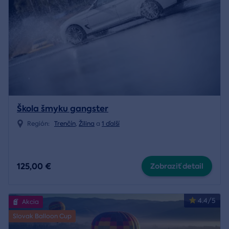
Škola šmyku gangster
Región:
Trenčín
,
Žilina
a
1 ďalší
125,00 €
Zobraziť detail
4.4/5
Akcia
Slovak Balloon Cup