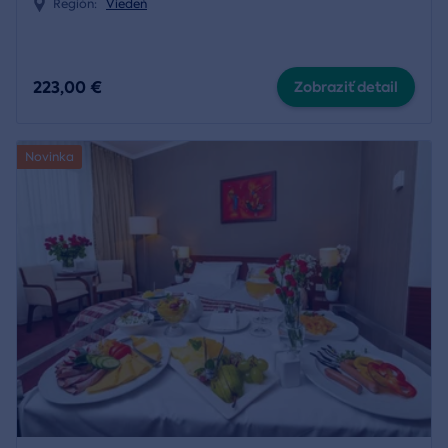
Región:
Viedeň
223,00 €
Zobraziť detail
Novinka