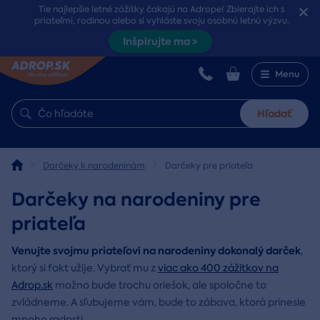
Tie najlepšie letné zážitky čakajú na Adrope! Zbierajte ich s
priateľmi, rodinou alebo si vyhláste svoju osobnú letnú výzvu.
Inšpirujte ma >
Menu
Hľadať
Darčeky k narodeninám
Darčeky pre priateľa
Darčeky na narodeniny pre
priateľa
Venujte svojmu priateľovi na narodeniny dokonalý darček
,
ktorý si fakt užije. Vybrať mu z
viac ako 400 zážitkov na
Adrop.sk
možno bude trochu oriešok, ale spoločne to
zvládneme. A sľubujeme vám, bude to zábava, ktorá prinesie
mnoho radosti.