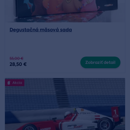
Degustačná mäsová sada
55,00 €
Zobraziť detail
28,50 €
Akcia