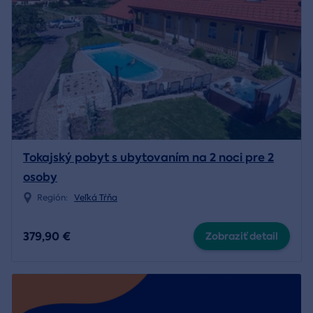
Tokajský pobyt s ubytovaním na 2 noci pre 2
osoby
Región:
Veľká Tŕňa
379,90 €
Zobraziť detail