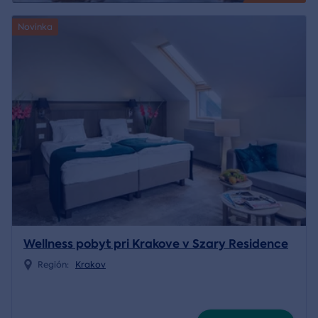
Novinka
Wellness pobyt pri Krakove v Szary Residence
Región:
Krakov