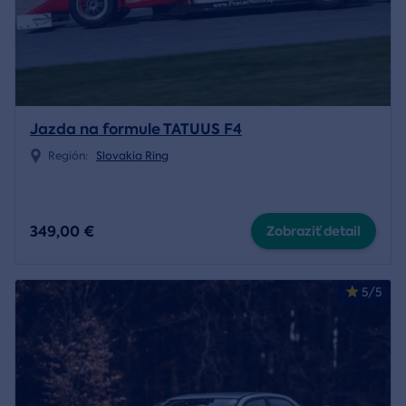
Jazda na formule TATUUS F4
Región:
Slovakia Ring
349,00 €
Zobraziť detail
5/5