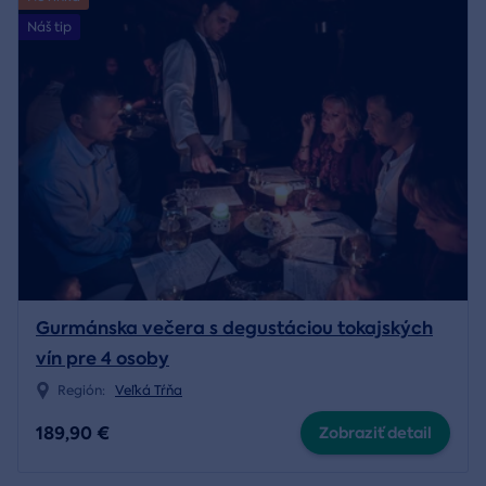
Náš tip
Gurmánska večera s degustáciou tokajských
vín pre 4 osoby
Región:
Veľká Tŕňa
189,90 €
Zobraziť detail