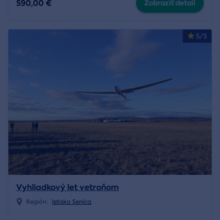
590,00 €
Zobraziť detail
5/5
Vyhliadkový let vetroňom
Región:
letisko Senica