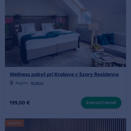
Wellness pobyt pri Krakove v Szary Residence
Región:
Krakov
199,00 €
Zobraziť detail
Novinka