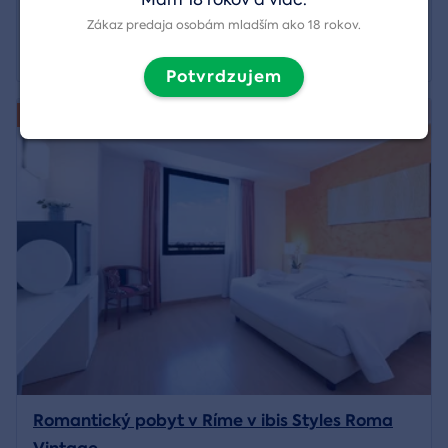
Región:
Viedeň
Zákaz predaja osobám mladším ako 18 rokov.
224,90 €
Zobraziť detail
Potvrdzujem
Novinka
Romantický pobyt v Ríme v ibis Styles Roma