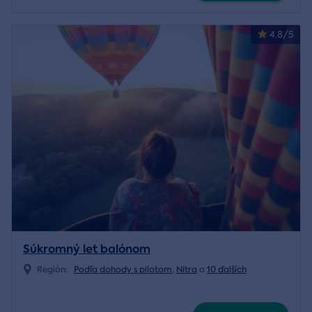
4.8/5
Súkromný let balónom
Región:
Podľa dohody s pilotom
,
Nitra
a
10 ďalších