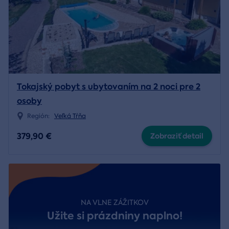
Tokajský pobyt s ubytovaním na 2 noci pre 2
osoby
Región:
Veľká Tŕňa
379,90 €
Zobraziť detail
NA VLNE ZÁŽITKOV
Užite si prázdniny naplno!