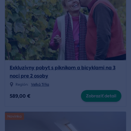
Exkluzívny pobyt s piknikom a bicyklami na 3
noci pre 2 osoby
Región:
Veľká Tŕňa
589,00 €
Zobraziť detail
Novinka