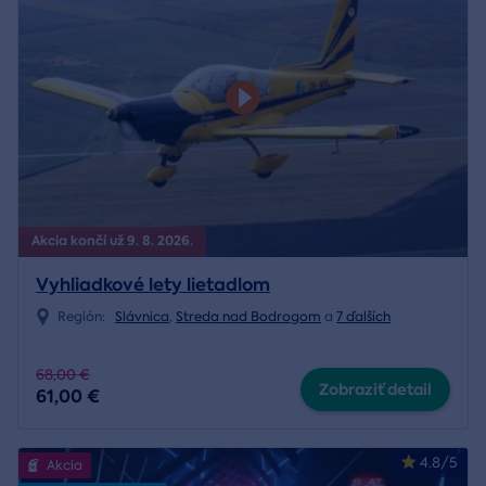
Akcia končí už 9. 8. 2026.
Vyhliadkové lety lietadlom
Región:
Slávnica
,
Streda nad Bodrogom
a
7 ďalších
68,00 €
Zobraziť detail
61,00 €
4.8/5
Akcia