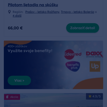
Pilotom lietadla na skúšku
Región:
Prešov - letisko Ražňany
,
Trnava - letisko Boleráz
a
4 ďalší
66,00 €
Zobraziť detail
400+ zážitkov
Využite svoje benefity!
Viac >
4.9/5
Akcia