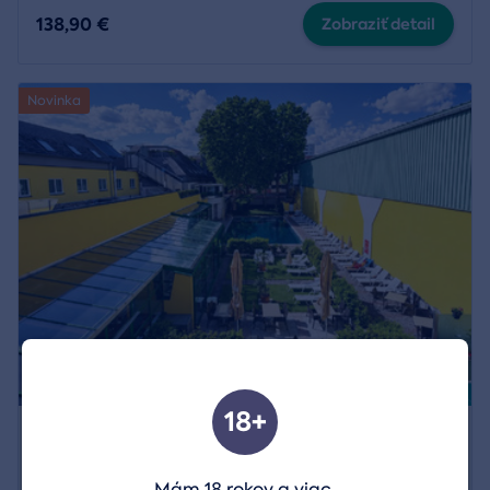
138,90 €
Zobraziť detail
Novinka
18+
Wellness pobyt vo Vienna Sporthotel 4* vo
Viedni
Mám 18 rokov a viac.