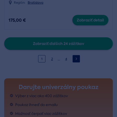
Región:
Bratislava
175,00 €
Zobraziť detail
Zobraziť ďalších 24 zážitkov
…
1
2
4
Darujte univerzálny poukaz
Výber z viac ako 400 zážitkov
Poukaz ihneď do emailu
Možnosť čerpať viac zážitkov