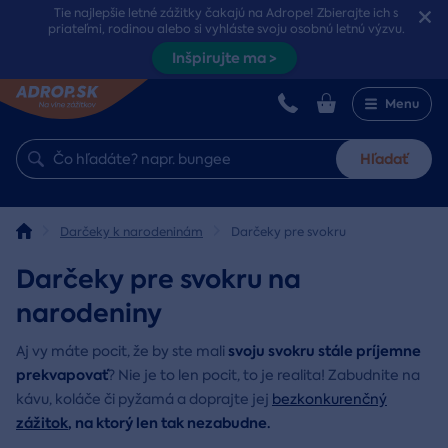
Tie najlepšie letné zážitky čakajú na Adrope! Zbierajte ich s
priateľmi, rodinou alebo si vyhláste svoju osobnú letnú výzvu.
Inšpirujte ma >
Menu
Hľadať
Darčeky k narodeninám
Darčeky pre svokru
Darčeky pre svokru na
narodeniny
svoju svokru stále príjemne
Aj vy máte pocit, že by ste mali
prekvapovať
? Nie je to len pocit, to je realita! Zabudnite na
kávu, koláče či pyžamá a doprajte jej
bezkonkurenčný
zážitok
, na ktorý len tak nezabudne.