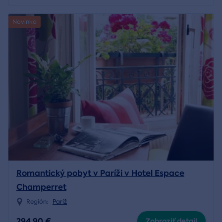
Novinka
Romantický pobyt v Paríži v Hotel Espace
Champerret
Región:
Paríž
294,90 €
Zobraziť detail