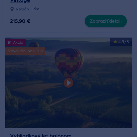
Vintage
Región:
Rím
215,90 €
Zobraziť detail
4.9/5
Akcia
Slovak Balloon Cup
Vyhliadkový let balónom