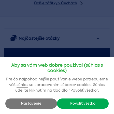
Ďalšie zážitky v Čechách
Najčastejšie otázky
Potrebujete poradiť ihneď?
Aby sa vám web dobre používal (súhlas s
cookies)
Pre čo najpohodlnejšie používanie webu potrebujeme
váš
súhlas
so spracovaním súborov cookies. Súhlas
udelíte kliknutím na tlačidlo "Povoliť všetko".
Lenka Sobková Rejdovianová
,
zákaznícky servis
Nastavenie
Povoliť všetko
+421 222 205 419
(Po-Pia: 9-17)