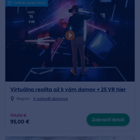
Online rezervácia
Virtuálna realita až k vám domov + 25 VR hier
Región:
V pohodlí domova
119,00 €
Zobraziť detail
95,00 €