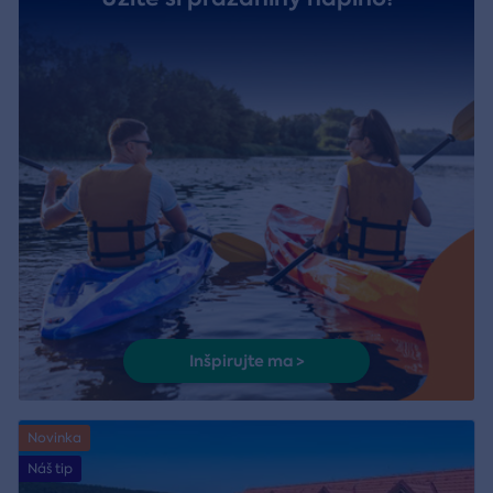
Inšpirujte ma >
Novinka
Náš tip