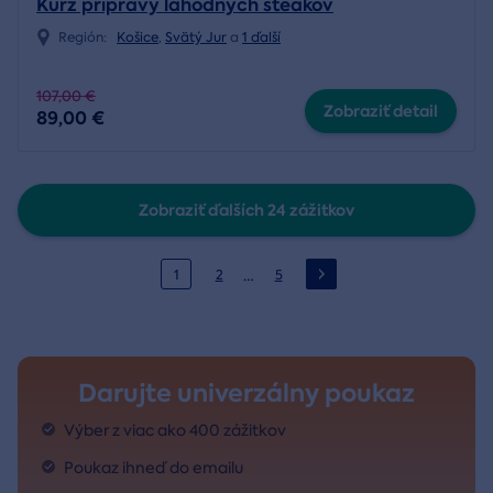
Kurz prípravy lahodných steakov
Región:
Košice
,
Svätý Jur
a
1 ďalší
107,00 €
Zobraziť detail
89,00 €
Zobraziť ďalších 24 zážitkov
…
1
2
5
Darujte univerzálny poukaz
Výber z viac ako 400 zážitkov
Poukaz ihneď do emailu