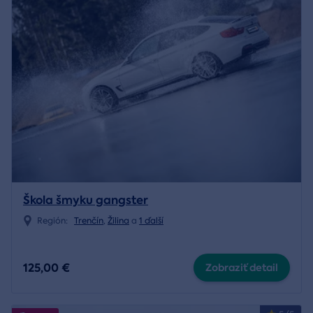
Škola šmyku gangster
Región:
Trenčín
,
Žilina
a
1 ďalší
125,00 €
Zobraziť detail