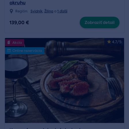
okruhu
Región:
Svidník
,
Žilina
a
1 ďalší
139,00 €
Zobraziť detail
4.7/5
Akcia
Online rezervácia