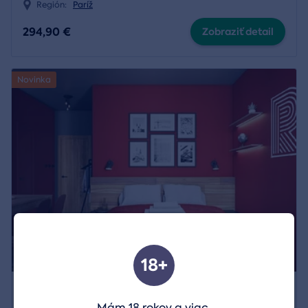
Región:
Paríž
294,90 €
Zobraziť detail
Novinka
18+
Pobyt v modernom dizajnovom apartmáne v
Mám 18 rokov a viac.