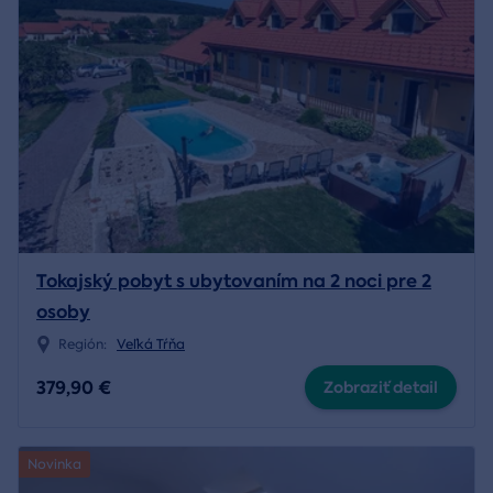
Tokajský pobyt s ubytovaním na 2 noci pre 2
osoby
Región:
Veľká Tŕňa
379,90 €
Zobraziť detail
Novinka