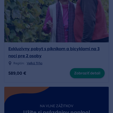
Exkluzívny pobyt s piknikom a bicyklami na 3
noci pre 2 osoby
Región:
Veľká Tŕňa
589,00 €
Zobraziť detail
NA VLNE ZÁŽITKOV
Užite si prázdniny naplno!