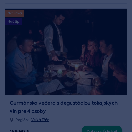
Novinka
Náš tip
Gurmánska večera s degustáciou tokajských
vín pre 4 osoby
Región:
Veľká Tŕňa
189,90 €
Zobraziť detail