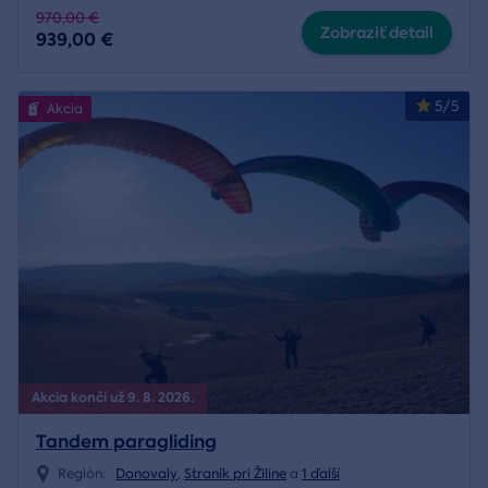
970,00 €
Zobraziť detail
939,00 €
5/5
Akcia
Akcia končí už 9. 8. 2026.
Tandem paragliding
Región:
Donovaly
,
Straník pri Žiline
a
1 ďalší