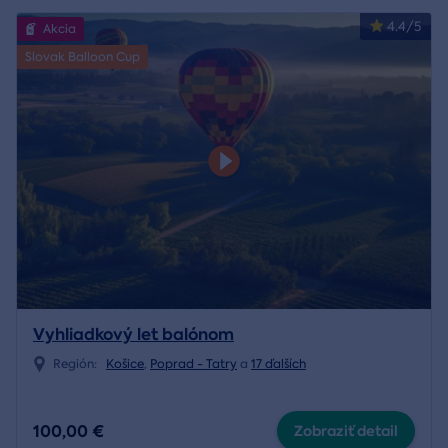
4.4/5
Akcia
Slovak Balloon Cup
Vyhliadkový let balónom
Región:
Košice
,
Poprad - Tatry
a
17 ďalších
100,00 €
Zobraziť detail