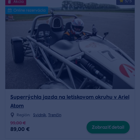
5/5
Akcia
Online rezervácia
Superrýchla jazda na letiskovom okruhu v Ariel
Atom
Región:
Svidník
,
Trenčín
99,00 €
Zobraziť detail
89,00 €