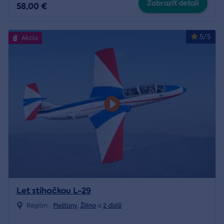
Zobraziť detail
58,00 €
5/5
Akcia
Let stíhačkou L-29
Región:
Piešťany
,
Žilina
a
2 ďalší