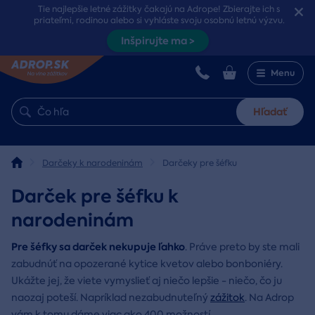
Tie najlepšie letné zážitky čakajú na Adrope! Zbierajte ich s
priateľmi, rodinou alebo si vyhláste svoju osobnú letnú výzvu.
Inšpirujte ma >
Menu
Hľadať
Darčeky k narodeninám
Darčeky pre šéfku
Darček pre šéfku k
narodeninám
Pre šéfky sa darček nekupuje ľahko
. Práve preto by ste mali
zabudnúť na opozerané kytice kvetov alebo bonboniéry.
Ukážte jej, že viete vymyslieť aj niečo lepšie - niečo, čo ju
naozaj poteší. Napríklad nezabudnuteľný
zážitok
. Na Adrop
vám k tomu dáme viac ako 400 možností.