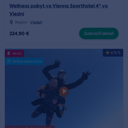
Wellness pobyt vo Vienna Sporthotel 4* vo
Viedni
Región:
Viedeň
224,90 €
Zobraziť detail
4.9/5
Akcia
Online rezervácia