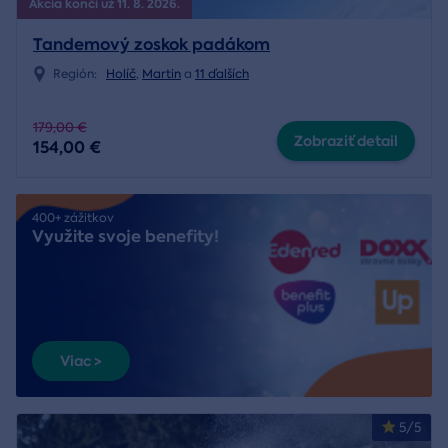
Akcia končí už 11. 8. 2026.
Tandemový zoskok padákom
Región:
Holíč
,
Martin
a
11 ďalších
179,00 €
Zobraziť detail
154,00 €
400+ zážitkov
Využite svoje benefity!
Viac >
5/5