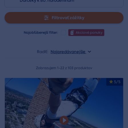
Darčeky k 80. narodeninám
Filtrovať zážitky
Najobľúbenejší filter:
Akciové ponuky
Radiť:
Najpredávanejšie
Zobrazujem 1-22 z 103 produktov
5/5