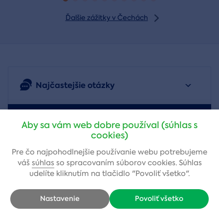
Ďalšie zážitky v Čechách
Najčastejšie otázky
Potrebujete poradiť ihneď?
Aby sa vám web dobre používal (súhlas s
cookies)
Pre čo najpohodlnejšie používanie webu potrebujeme
váš
súhlas
so spracovaním súborov cookies. Súhlas
udelíte kliknutím na tlačidlo "Povoliť všetko".
Nastavenie
Povoliť všetko
Lenka Sobková Rejdovianová
,
zákaznícky servis
+421 222 205 419
(Po-Pia: 9-17)