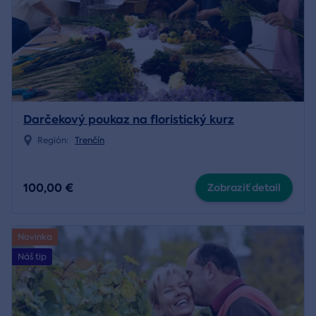
Darčekový poukaz na floristický kurz
Región:
Trenčín
100,00 €
Zobraziť detail
Novinka
Náš tip