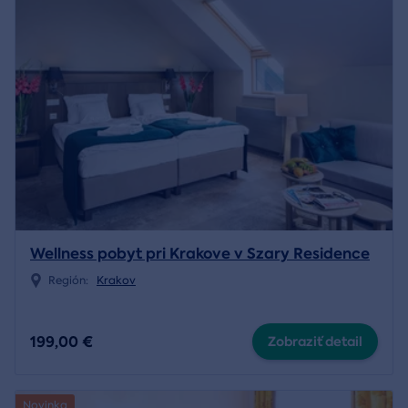
Wellness pobyt pri Krakove v Szary Residence
Región:
Krakov
199,00 €
Zobraziť detail
Novinka