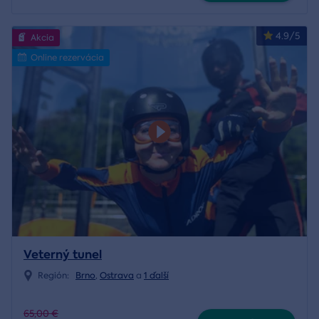
4.9/5
Akcia
Online rezervácia
Veterný tunel
Región:
Brno
,
Ostrava
a
1 ďalší
65,00 €