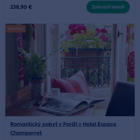
238,90 €
Zobraziť detail
Novinka
Romantický pobyt v Paríži v Hotel Espace
Champerret