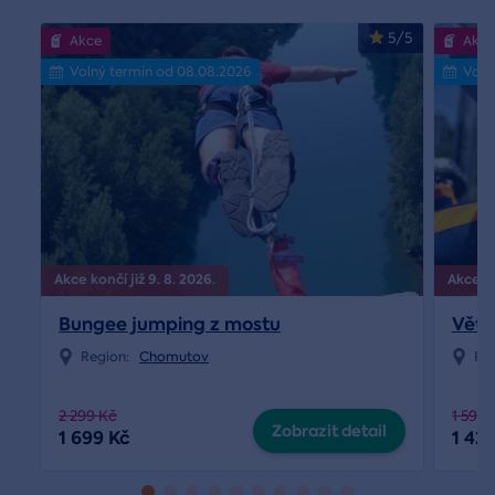
5/5
Akce
Akce
Volný termín od 08.08.2026
Voln
Akce končí již 9. 8. 2026.
Akce ko
Bungee jumping z mostu
Větr
Region:
Chomutov
Re
2 299 Kč
1 590 
Zobrazit detail
1 699 Kč
1 42