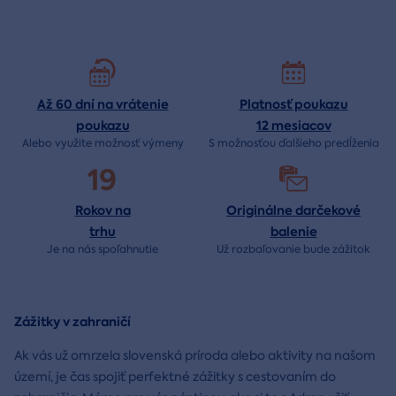
Až 60 dní na vrátenie
Platnosť poukazu
poukazu
12 mesiacov
Alebo využite možnosť výmeny
S možnosťou ďalšieho predĺženia
19
Rokov na
Originálne darčekové
trhu
balenie
Je na nás
spoľahnutie
Už rozbaľovanie bude
zážitok
Zážitky v zahraničí
Ak vás už omrzela slovenská príroda alebo aktivity na našom
území, je čas spojiť perfektné zážitky s cestovaním do