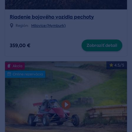
Riadenie bojového vozidla pechoty
Región:
Milovice (Nymburk)
359,00 €
Zobraziť detail
4.5/5
Akcia
Online rezervácia