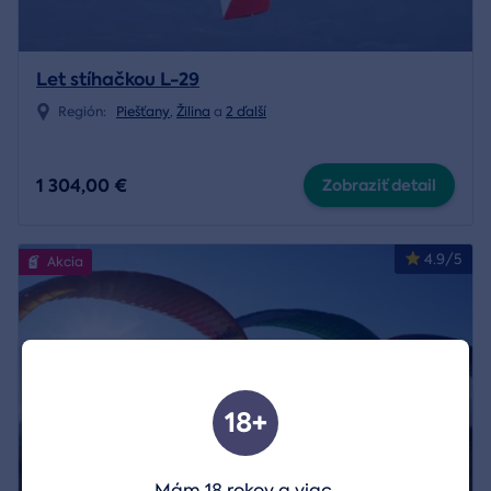
Let stíhačkou L-29
Región:
Piešťany
,
Žilina
a
2 ďalší
1 304,00 €
Zobraziť detail
4.9/5
Akcia
18+
Mám 18 rokov a viac.