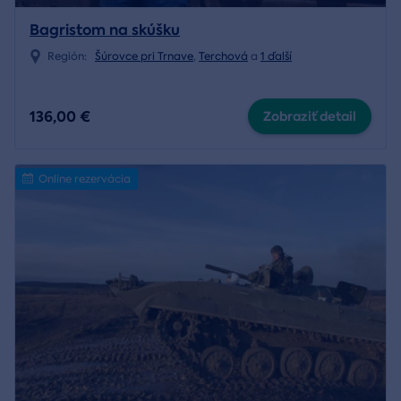
Bagristom na skúšku
Región:
Šúrovce pri Trnave
,
Terchová
a
1 ďalší
136,00 €
Zobraziť detail
Online rezervácia