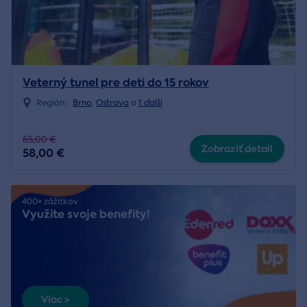
Veterný tunel pre deti do 15 rokov
Región:
Brno
,
Ostrava
a
1 ďalší
65,00 €
Zobraziť detail
58,00 €
400+ zážitkov
Využite svoje benefity!
Viac >