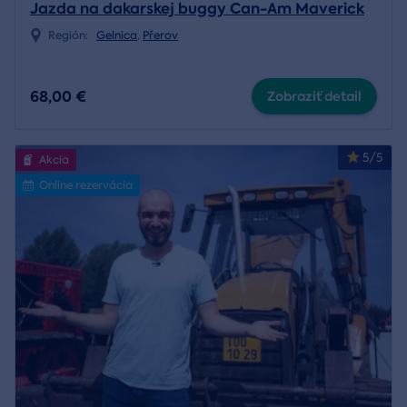
Jazda na dakarskej buggy Can-Am Maverick
Región:
Gelnica
,
Přerov
68,00 €
Zobraziť detail
5/5
Akcia
Online rezervácia