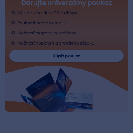
Darujte univerzálny poukaz
Výber z viac ako 400 zážitkov
Poukaz ihneď do emailu
Možnosť čerpať viac zážitkov
Možnosť doplatenia drahšieho zážitku
Kúpiť poukaz