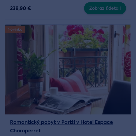
238,90 €
Zobraziť detail
Novinka
Romantický pobyt v Paríži v Hotel Espace
Champerret