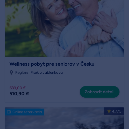
Wellness pobyt pre seniorov v Česku
Región:
Písek u Jablunkova
639,00 €
Zobraziť detail
510,90 €
4.7/5
Online rezervácia