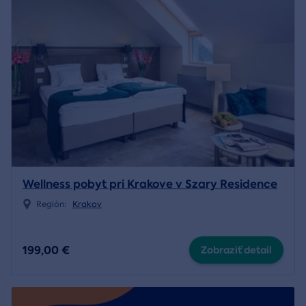
Wellness pobyt pri Krakove v Szary Residence
Región:
Krakov
199,00 €
Zobraziť detail