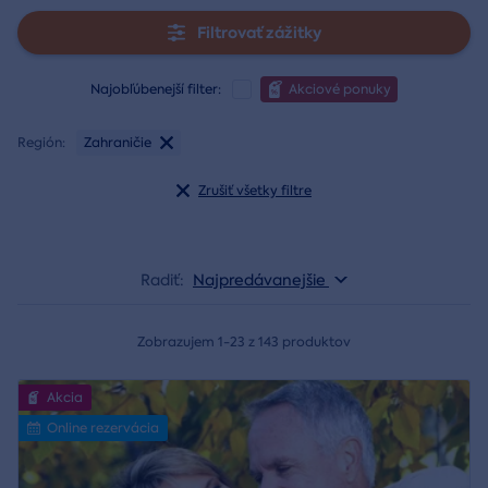
Filtrovať zážitky
Najobľúbenejší filter:
Akciové ponuky
Región:
Zahraničie
Zrušiť všetky filtre
Radiť:
Najpredávanejšie
Zobrazujem 1-23 z 143 produktov
Akcia
Online rezervácia