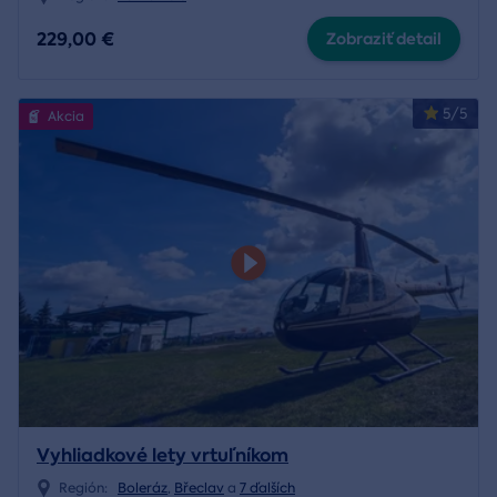
229,00 €
Zobraziť detail
5/5
Akcia
Vyhliadkové lety vrtuľníkom
Región:
Boleráz
,
Břeclav
a
7 ďalších