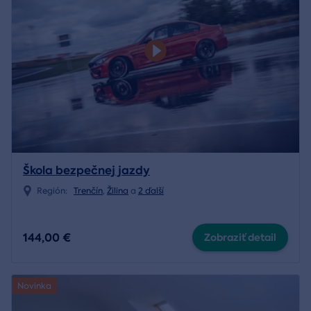
Škola bezpečnej jazdy
Región:
Trenčín
,
Žilina
a
2 ďalší
144,00 €
Zobraziť detail
Novinka