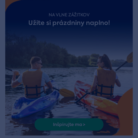
NA VLNE ZÁŽITKOV
Užite si prázdniny naplno!
Inšpirujte ma >