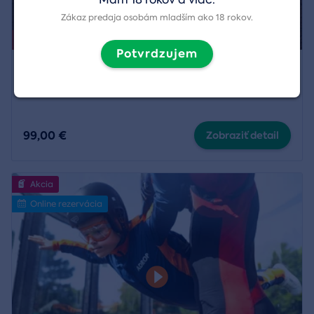
Zákaz predaja osobám mladším ako 18 rokov.
Akcia končí už 9. 8. 2026.
Potvrdzujem
Tandem paragliding
Región:
Donovaly
,
Straník pri Žiline
a
1 ďalší
99,00 €
Zobraziť detail
Akcia
Online rezervácia