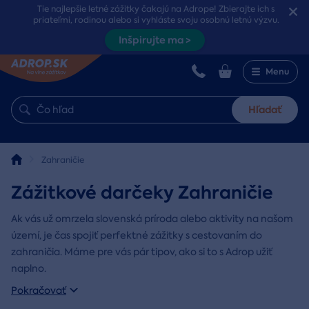
Tie najlepšie letné zážitky čakajú na Adrope! Zbierajte ich s
priateľmi, rodinou alebo si vyhláste svoju osobnú letnú výzvu.
Inšpirujte ma >
Menu
Hľadať
Zahraničie
Zážitkové darčeky Zahraničie
Ak vás už omrzela slovenská príroda alebo aktivity na našom
území, je čas spojiť perfektné zážitky s cestovaním do
zahraničia. Máme pre vás pár tipov, ako si to s Adrop užiť
naplno.
Pokračovať