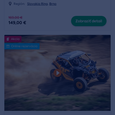
Región:
Slovakia Ring
,
Brno
169,00 €
Zobraziť detail
149,00 €
Akcia
Online rezervácia