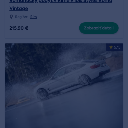
Romantický pobyt v Ríme v ibis Styles Roma
Vintage
Región:
Rím
215,90 €
Zobraziť detail
5/5