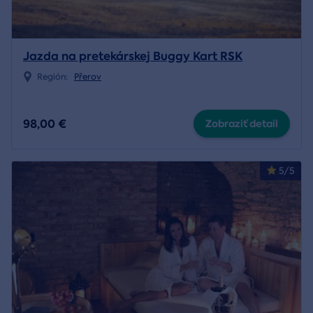
Jazda na pretekárskej Buggy Kart RSK
Región:
Přerov
98,00 €
Zobraziť detail
5/5