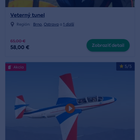
Veterný tunel
Región:
Brno
,
Ostrava
a
1 ďalší
65,00 €
Zobraziť detail
58,00 €
5/5
Akcia