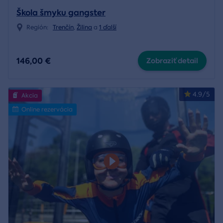
Škola šmyku gangster
Región:
Trenčín
,
Žilina
a
1 ďalší
146,00 €
Zobraziť detail
4.9/5
Akcia
Online rezervácia