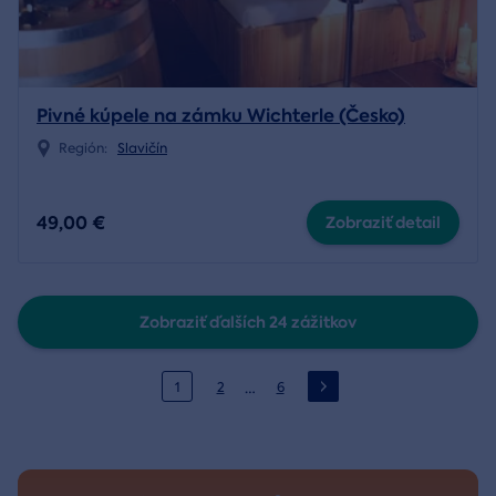
Pivné kúpele na zámku Wichterle (Česko)
Región:
Slavičín
49,00 €
Zobraziť detail
Zobraziť ďalších 24 zážitkov
…
1
2
6