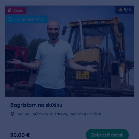
5/5
Akcia
Online rezervácia
Bagristom na skúšku
Región:
Šúrovce pri Trnave
,
Terchová
a
1 ďalší
90,00 €
Zobraziť detail