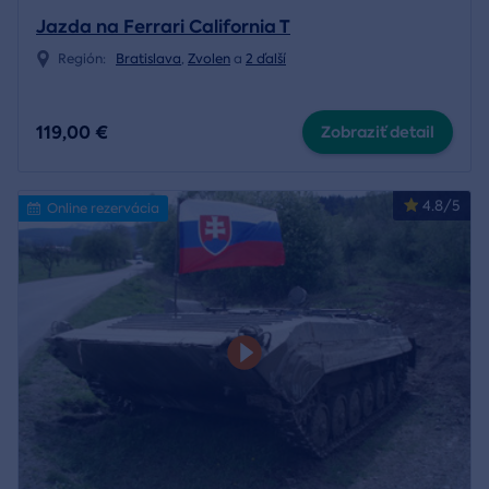
Jazda na Ferrari California T
Región:
Bratislava
,
Zvolen
a
2 ďalší
119,00 €
Zobraziť detail
4.8/5
Online rezervácia