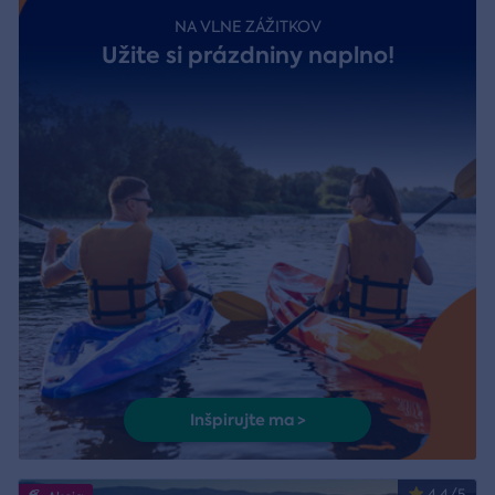
NA VLNE ZÁŽITKOV
Užite si prázdniny naplno!
Inšpirujte ma >
4.4/5