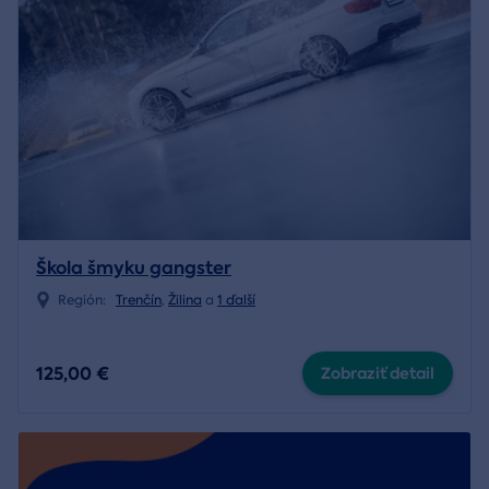
Škola šmyku gangster
Región:
Trenčín
,
Žilina
a
1 ďalší
125,00 €
Zobraziť detail