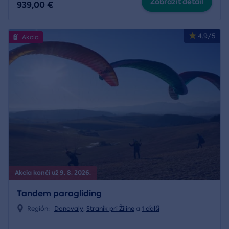
Zobraziť detail
939,00 €
4.9/5
Akcia
Akcia končí už 9. 8. 2026.
Tandem paragliding
Región:
Donovaly
,
Straník pri Žiline
a
1 ďalší