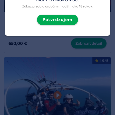
Zákaz predaja osobám mladším ako 18 rokov.
Súkromný let balónom
Potvrdzujem
Región:
Podľa dohody s pilotom
,
Nitra
a
10 ďalších
650,00 €
Zobraziť detail
4.9/5