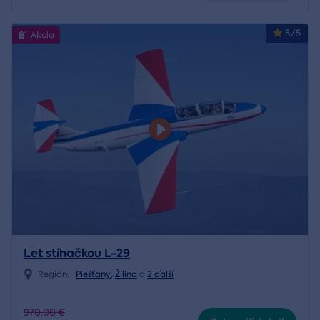
5/5
Akcia
Let stíhačkou L-29
Región:
Piešťany
,
Žilina
a
2 ďalší
970,00 €