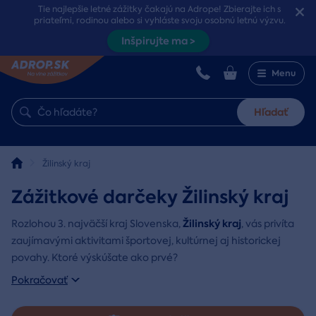
Tie najlepšie letné zážitky čakajú na Adrope! Zbierajte ich s
priateľmi, rodinou alebo si vyhláste svoju osobnú letnú výzvu.
Inšpirujte ma >
Menu
Hľadať
Žilinský kraj
Zážitkové darčeky Žilinský kraj
Žilinský kraj
Rozlohou 3. najväčší kraj Slovenska,
, vás privíta
zaujímavými aktivitami športovej, kultúrnej aj historickej
povahy. Ktoré výskúšate ako prvé?
Pokračovať