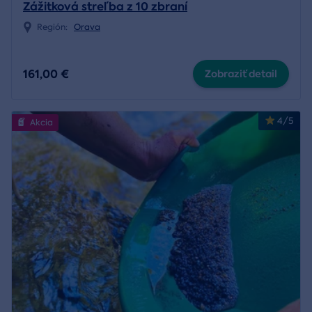
Zážitková streľba z 10 zbraní
Región:
Orava
161,00 €
Zobraziť detail
4/5
Akcia