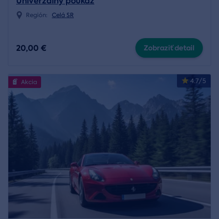
Univerzálny poukaz
Región:
Celá SR
20,00 €
Zobraziť detail
4.7/5
Akcia