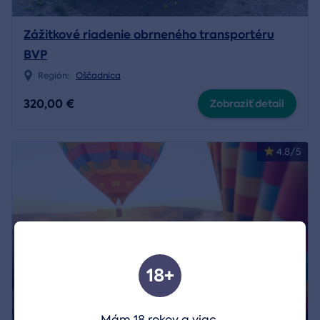
Zážitkové riadenie obrneného transportéru
BVP
Región:
Oščadnica
320,00 €
Zobraziť detail
4.8/5
18+
Mám 18 rokov a viac.