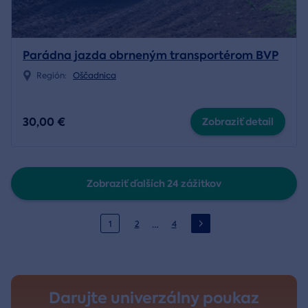
Parádna jazda obrneným transportérom BVP
Región:
Oščadnica
30,00 €
Zobraziť detail
Zobraziť ďalších 24 zážitkov
…
1
2
4
Darujte univerzálny poukaz