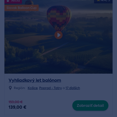
Akcia
Slovak Balloon Cup
Vyhliadkový let balónom
Región:
Košice
,
Poprad - Tatry
a
17 ďalších
159,00 €
Zobraziť detail
139,00 €