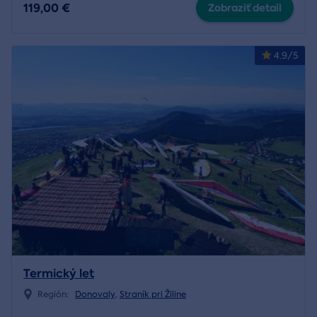
119,00 €
Zobraziť detail
4.9/5
Termický let
Región:
Donovaly
,
Straník pri Žiline