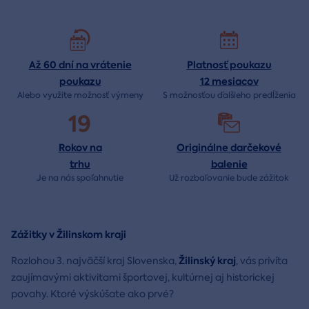
Až 60 dní na vrátenie
Platnosť poukazu
poukazu
12 mesiacov
Alebo využite možnosť výmeny
S možnosťou ďalšieho predĺženia
19
Rokov na
Originálne darčekové
trhu
balenie
Je na nás
spoľahnutie
Už rozbaľovanie bude
zážitok
Zážitky v Žilinskom kraji
Žilinský kraj
Rozlohou 3. najväčší kraj Slovenska,
, vás privíta
zaujímavými aktivitami športovej, kultúrnej aj historickej
povahy. Ktoré výskúšate ako prvé?