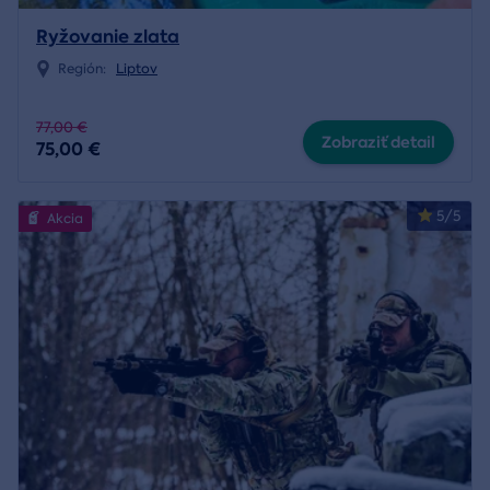
Ryžovanie zlata
Región:
Liptov
77,00 €
Zobraziť detail
75,00 €
5/5
Akcia