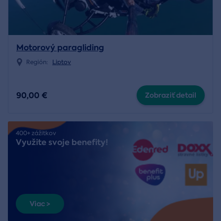
Motorový paragliding
Región:
Liptov
90,00 €
Zobraziť detail
400+ zážitkov
Využite svoje benefity!
Viac >