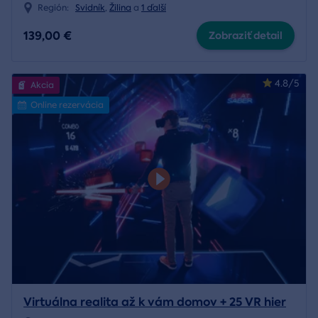
Región:
Svidník
,
Žilina
a
1 ďalší
139,00 €
Zobraziť detail
4.8/5
Akcia
Online rezervácia
Virtuálna realita až k vám domov + 25 VR hier