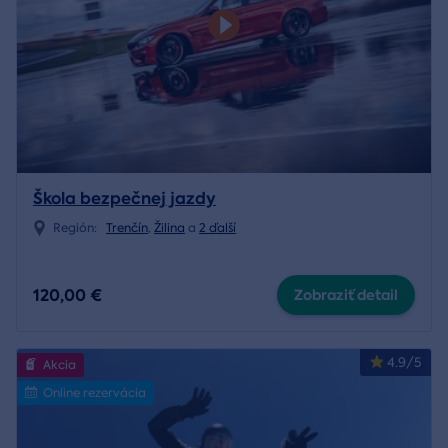
Škola bezpečnej jazdy
Región:
Trenčín
,
Žilina
a
2 ďalší
120,00 €
Zobraziť detail
4.9/5
Akcia
Online rezervácia