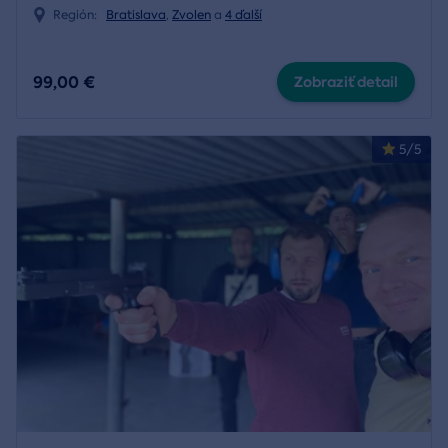
Región:
Bratislava
,
Zvolen
a
4 ďalší
99,00 €
Zobraziť detail
5/5