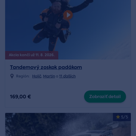
Akcia končí už 11. 8. 2026.
Tandemový zoskok padákom
Región:
Holíč
,
Martin
a
11 ďalších
169,00 €
Zobraziť detail
5/5