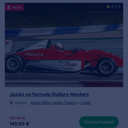
4.7/5
Akcia
Jazda na formule Dallara Masters
Región:
letisko Žilina
,
letisko Trenčín
a
1 ďalší
169,00 €
Zobraziť detail
149,00 €