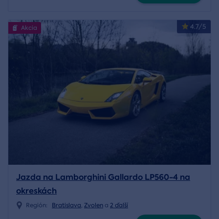
4.7/5
Akcia
Jazda na Lamborghini Gallardo LP560-4 na
okreskách
Región:
Bratislava
,
Zvolen
a
2 ďalší