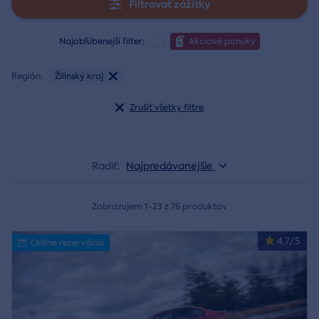
Filtrovať zážitky
Najobľúbenejší filter:
Akciové ponuky
Región:
Žilinský kraj
Zrušiť všetky filtre
Radiť:
Najpredávanejšie
Zobrazujem 1-23 z 76 produktov
4.7/5
Online rezervácia