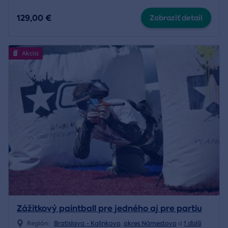
129,00 €
Zobraziť detail
Akcia
Zážitkový paintball pre jedného aj pre partiu
Región:
Bratislava - Kalinkovo
,
okres Námestovo
a
1 ďalší