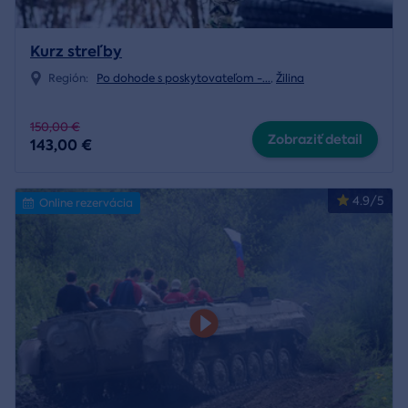
Kurz streľby
Región:
Po dohode s poskytovateľom -
...
,
Žilina
150,00 €
Zobraziť detail
143,00 €
4.9/5
Online rezervácia