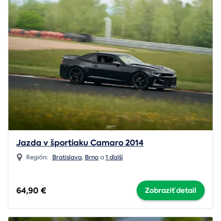
Jazda v športiaku Camaro 2014
Región:
Bratislava
,
Brno
a
1 ďalší
64,90 €
Zobraziť detail