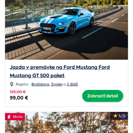
Jazda v premávke na Ford Mustang Ford
Mustang GT 500 paket
Región:
Bratislava
,
Zvolen
a
2 ďalší
129,00 €
Zobraziť detail
99,00 €
5/5
Akcia