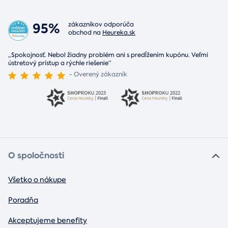
95%
zákazníkov odporúča
obchod na
Heureka.sk
„Spokojnosť. Nebol žiadny problém ani s predĺžením kupónu. Veľmi
ústretový prístup a rýchle riešenie“
- Overený zákazník
O spoločnosti
Všetko o nákupe
Poradňa
Akceptujeme benefity