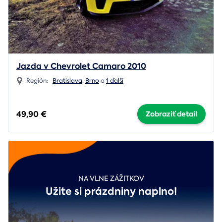
Jazda v Chevrolet Camaro 2010
Región:
Bratislava
,
Brno
a
1 ďalší
49,90 €
Zobraziť detail
NA VLNE ZÁŽITKOV
Užite si prázdniny naplno!