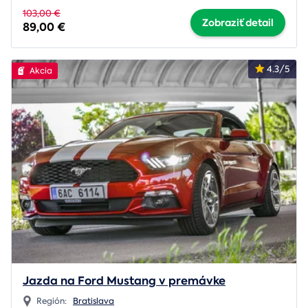
103,00 €
Zobraziť detail
89,00 €
4.3/5
Akcia
Jazda na Ford Mustang v premávke
Región:
Bratislava