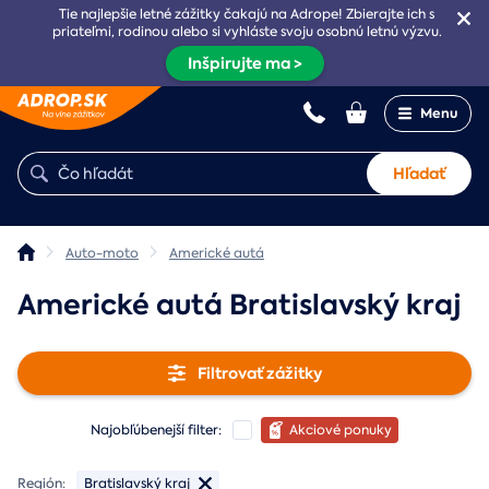
Tie najlepšie letné zážitky čakajú na Adrope! Zbierajte ich s
priateľmi, rodinou alebo si vyhláste svoju osobnú letnú výzvu.
Inšpirujte ma >
Menu
Hľadať
Auto-moto
Americké autá
Americké autá Bratislavský kraj
Filtrovať zážitky
Najobľúbenejší filter:
Akciové ponuky
Región:
Bratislavský kraj