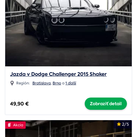
Jazda v Dodge Challenger 2015 Shaker
Región:
Bratislava
,
Brno
a
1 ďalší
49,90 €
Zobraziť detail
2/5
Akcia