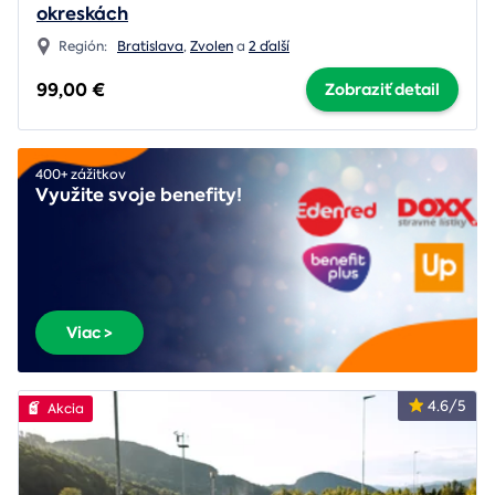
okreskách
Región:
Bratislava
,
Zvolen
a
2 ďalší
99,00 €
Zobraziť detail
400+ zážitkov
Využite svoje benefity!
Viac >
4.6/5
Akcia