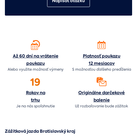
Napísať otázku
Až 60 dní na vrátenie
Platnosť poukazu
poukazu
12 mesiacov
Alebo využite možnosť výmeny
S možnosťou ďalšieho predĺženia
19
Rokov na
Originálne darčekové
trhu
balenie
Je na nás
spoľahnutie
Už rozbaľovanie bude
zážitok
Zážitková jazda Bratislavský kraj