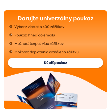
Darujte univerzálny poukaz
Výber z viac ako 400 zážitkov
Poukaz ihneď do emailu
Možnosť čerpať viac zážitkov
Možnosť doplatenia drahšieho zážitku
Kúpiť poukaz