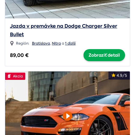
Jazda v premávke na Dodge Charger Silver
Bullet
Región:
Bratislava
,
Nitra
a
1 ďalší
89,00 €
Zobraziť detail
4.9/5
Akcia