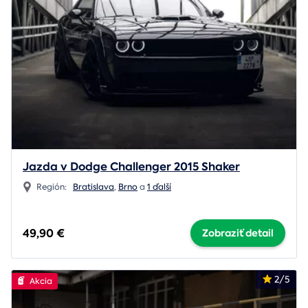
Jazda v Dodge Challenger 2015 Shaker
Región:
Bratislava
,
Brno
a
1 ďalší
49,90 €
Zobraziť detail
2/5
Akcia