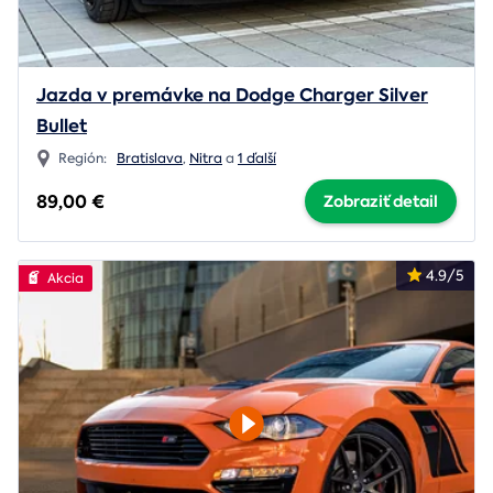
Jazda v premávke na Dodge Charger Silver
Bullet
Región:
Bratislava
,
Nitra
a
1 ďalší
89,00 €
Zobraziť detail
4.9/5
Akcia