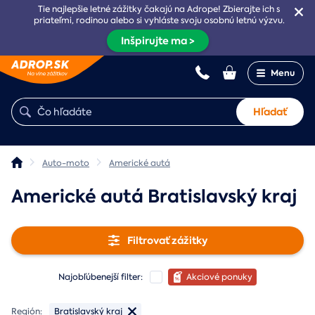
Tie najlepšie letné zážitky čakajú na Adrope! Zbierajte ich s
priateľmi, rodinou alebo si vyhláste svoju osobnú letnú výzvu.
Inšpirujte ma >
Menu
Hľadať
Auto-moto
Americké autá
Americké autá Bratislavský kraj
Filtrovať zážitky
Najobľúbenejší filter:
Akciové ponuky
Región:
Bratislavský kraj