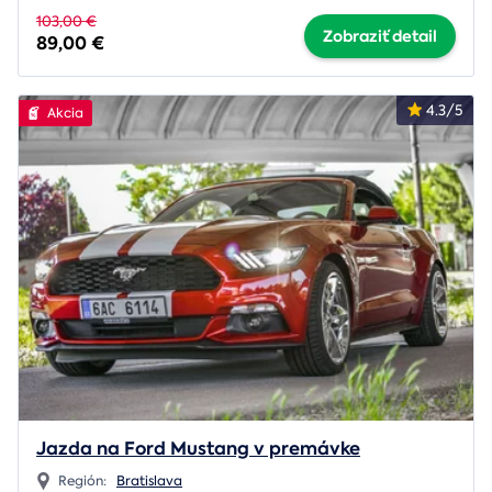
103,00 €
Zobraziť detail
89,00 €
4.3/5
Akcia
Jazda na Ford Mustang v premávke
Región:
Bratislava