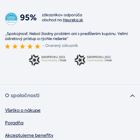
95%
zákazníkov odporúča
obchod na
Heureka.sk
„Spokojnosť. Nebol žiadny problém ani s predĺžením kupónu. Veľmi
ústretový prístup a rýchle riešenie“
- Overený zákazník
O spoločnosti
Všetko o nákupe
Poradňa
Akceptujeme benefity