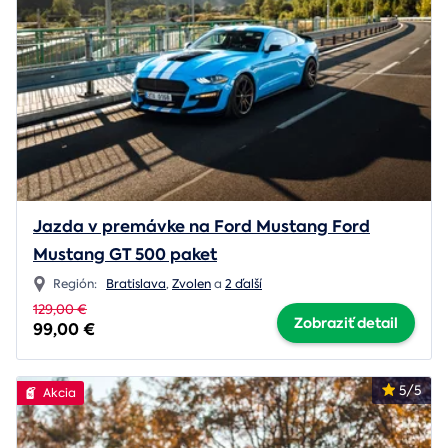
Jazda v premávke na Ford Mustang Ford
Mustang GT 500 paket
Región:
Bratislava
,
Zvolen
a
2 ďalší
129,00 €
Zobraziť detail
99,00 €
5/5
Akcia