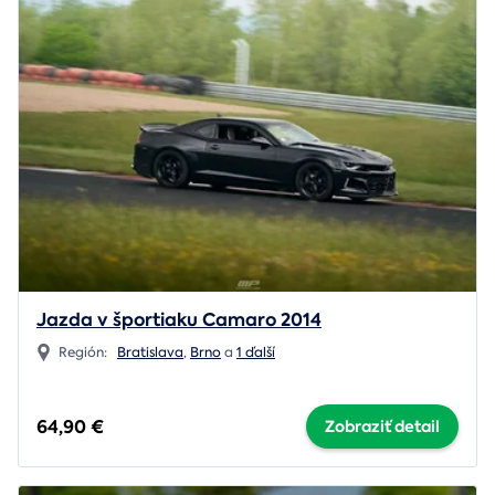
Jazda v športiaku Camaro 2014
Región:
Bratislava
,
Brno
a
1 ďalší
64,90 €
Zobraziť detail