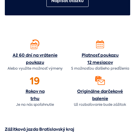
Napísať otázku
Až 60 dní na vrátenie
Platnosť poukazu
poukazu
12 mesiacov
Alebo využite možnosť výmeny
S možnosťou ďalšieho predĺženia
19
Rokov na
Originálne darčekové
trhu
balenie
Je na nás
spoľahnutie
Už rozbaľovanie bude
zážitok
Zážitková jazda Bratislavský kraj