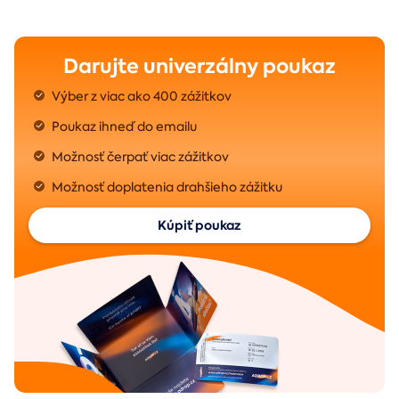
Darujte univerzálny poukaz
Výber z viac ako 400 zážitkov
Poukaz ihneď do emailu
Možnosť čerpať viac zážitkov
Možnosť doplatenia drahšieho zážitku
Kúpiť poukaz