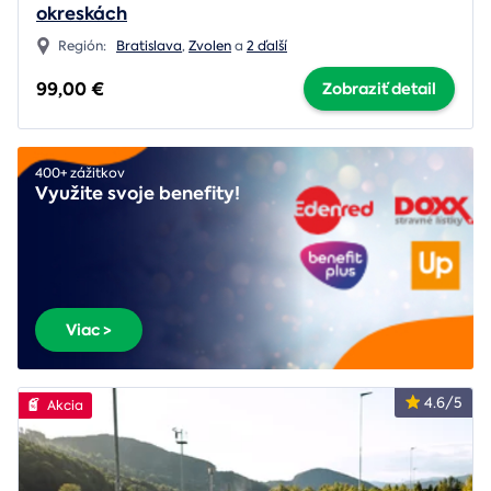
okreskách
Región:
Bratislava
,
Zvolen
a
2 ďalší
99,00 €
Zobraziť detail
400+ zážitkov
Využite svoje benefity!
Viac >
4.6/5
Akcia