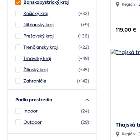
Banskobystrický kraj
Región:
Košický kraj
(+32)
Nitriansky kraj
(+9)
119,00 €
Prešovský kraj
(+36)
Trenčiansky kraj
(+22)
Trnavský kraj
(+49)
Žilinský kraj
(+45)
Zahraničie
(+142)
Podľa prostredia
Indoor
(24)
Outdoor
(29)
Thajská 
Región: