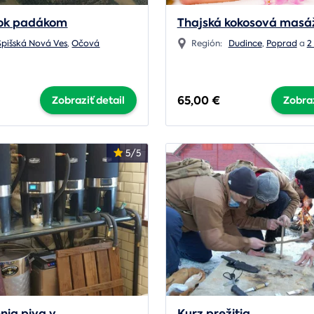
kok padákom
Thajská kokosová masá
Spišská Nová Ves
,
Očová
Región:
Dudince
,
Poprad
a
2
65,00 €
Zobraziť detail
Zobraz
5/5
nia piva v
Kurz prežitia