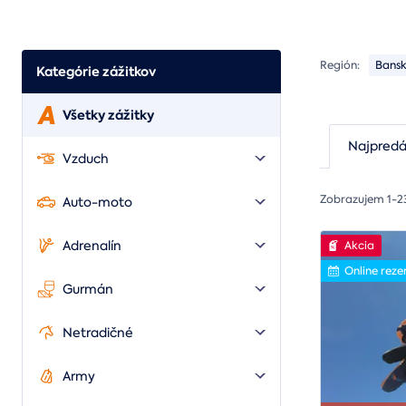
Región:
Bansk
Kategórie zážitkov
Všetky zážitky
Najpredá
Vzduch
Zobrazujem 1-2
Auto-moto
Adrenalín
Akcia
Online reze
Gurmán
Netradičné
Army