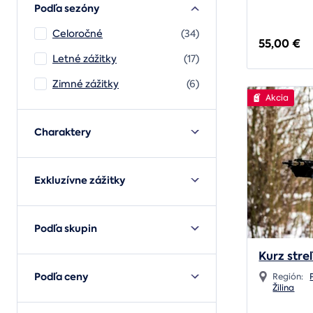
Podľa sezóny
Celoročné
(34)
55,00 €
Letné zážitky
(17)
Zimné zážitky
(6)
Akcia
Charaktery
Exkluzívne zážitky
Podľa skupin
Kurz stre
Podľa ceny
Región:
Žilina