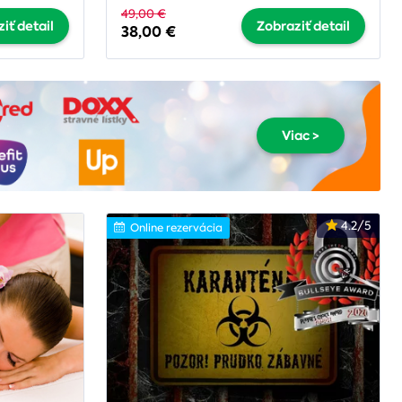
49,00 €
iť detail
Zobraziť detail
38,00 €
Viac >
4.2/5
Online rezervácia