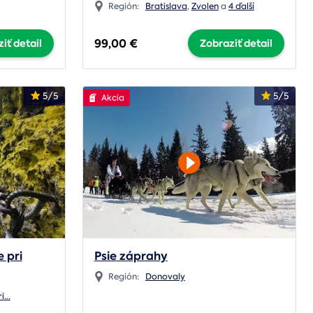
Región:
Bratislava
,
Zvolen
a
4 ďalší
99,00 €
iť detail
Zobraziť detail
5/5
5/5
Akcia
 pri
Psie záprahy
Región:
Donovaly
i
...