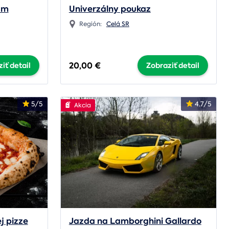
vám
Univerzálny poukaz
Región:
Celá SR
20,00 €
iť detail
Zobraziť detail
5/5
4.7/5
Akcia
j pizze
Jazda na Lamborghini Gallardo