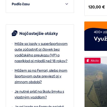
Podľa času
120,00 €
400+ zá
Najčastejšie otázky
Využ
Môže sa jazdy v superšportovom
aute zúčastniť aj človek bez
vodičského preukazu (VP) a
Akcia
napríklad aj mladší než 18 rokov?
Môžem sa na Ferrari, alebo inom
športovom aute previezť aj v
zimnom období?
Je nutné prísť na školu šmyku s
vlastným vozidlom?
Je pri jazde na formule nejaké