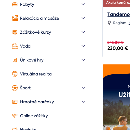
Akcia končí už
Pobyty
Tandemo
Relaxácia a masáže
Región:
Zážitkové kurzy
245,00 €
Voda
230,00 €
Únikové hry
Virtuálna realita
Šport
Uži
Hmotné darčeky
Online zážitky
Novinky