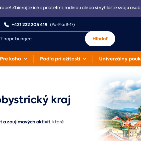
rope! Zbierajte ich s priateľmi, rodinou alebo si vyhláste svoju osob
+421 222 205 419
(Po-Pia: 9-17)
Hľadať
Pre koho
Podľa príležitosti
Univerzálny pouk
bystrický kraj
 a zaujímavých aktivít
, ktoré