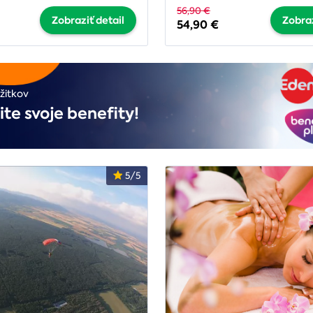
56,90 €
Zobraziť detail
Zobraz
54,90 €
žitkov
ite svoje benefity!
5/5