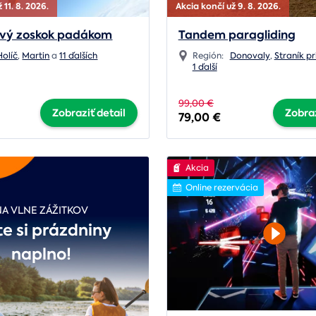
 11. 8. 2026.
Akcia končí už 9. 8. 2026.
vý zoskok padákom
Tandem paragliding
Holíč
,
Martin
a
11 ďalších
Región:
Donovaly
,
Straník pri
1 ďalší
99,00 €
Zobraziť detail
Zobraz
79,00 €
Akcia
Online rezervácia
NA VLNE ZÁŽITKOV
te si prázdniny
naplno!