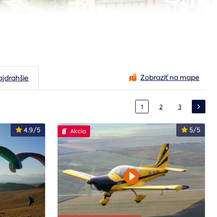
Zobraziť na mape
ajdrahšie
1
2
3
4.9/5
5/5
Akcia