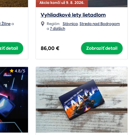
Akcia končí už 9. 8. 2026.
Vyhliadkové lety lietadlom
 Žiline
a
Región:
Slávnica
,
Streda nad Bodrogom
a
7 ďalších
86,00 €
iť detail
Zobraziť detail
4.8/5