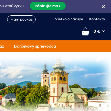
Inšpirujte ma >
nú letnú výzvu.
Všetko o nákupe
Kontakty
Mám poukaz
0 €
az
Darčekový sprievodca