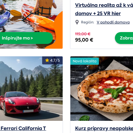
Virtuálna realita až k 
domov + 25 VR hier
Región:
V pohodlí domova
119,00 €
Inšpirujte ma >
Zobraz
95,00 €
4.7/5
Nová lokalita
Ferrari California T
Kurz prípravy neapolske