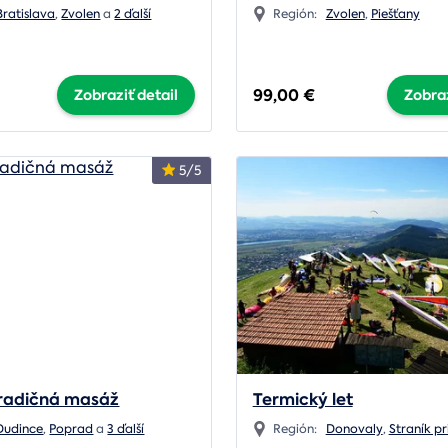
Bratislava
,
Zvolen
a
2 ďalší
Región:
Zvolen
,
Piešťany
99,00 €
Zobraziť detail
Zobraz
5/5
tradičná masáž
Termický let
Dudince
,
Poprad
a
3 ďalší
Región:
Donovaly
,
Straník pri