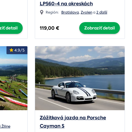
LP560-4 na okreskách
Región:
Bratislava
,
Zvolen
a
2 ďalší
119,00 €
iť detail
Zobraziť detail
4.9/5
Zážitková jazda na Porsche
Cayman S
 Žiline