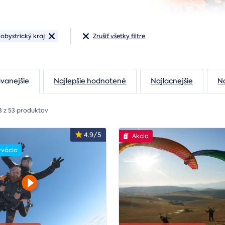
obystrický kraj
Zrušiť všetky filtre
vanejšie
Najlepšie hodnotené
Najlacnejšie
N
3 z 53 produktov
4.9/5
Akcia
rvácia