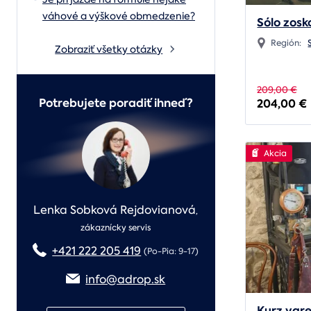
váhové a výškové obmedzenie?
Sólo zos
Región:
Zobraziť všetky otázky
209,00 €
Potrebujete poradiť ihneď?
204,00 €
Akcia
Lenka Sobková Rejdovianová
,
zákaznícky servis
+421 222 205 419
(Po-Pia: 9-17)
info@adrop.sk
Kurz vare