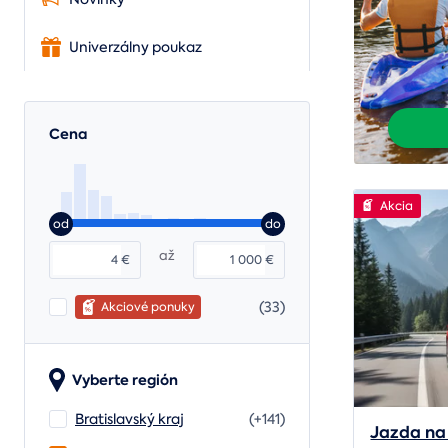
Univerzálny poukaz
Cena
Akcia
od
do
až
€
€
(33)
Akciové ponuky
Vyberte región
Bratislavský kraj
(+141)
Jazda na 