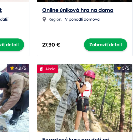
ž
Online úniková hra na doma
 ďalší
Región:
V pohodlí domova
27,90 €
iť detail
Zobraziť detail
4.9/5
5/5
Akcia
Ferratový kurz pre deti pri