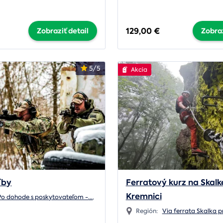
129,00 €
Zobraziť detail
Zobraz
5/5
Akcia
ľby
Ferratový kurz na Skalke
Kremnici
Po dohode s poskytovateľom -
...
,
Región:
Via ferrata Skalka pr