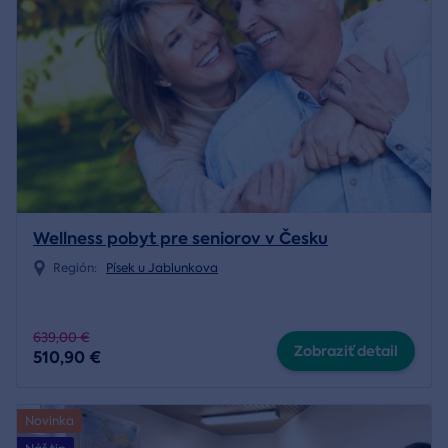
Wellness pobyt pre seniorov v Česku
Región:
Písek u Jablunkova
639,00 €
Zobraziť detail
510,90 €
Novinka