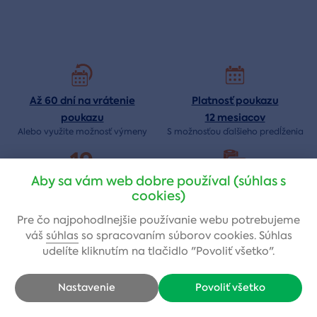
Až 60 dní na vrátenie
Platnosť poukazu
poukazu
12 mesiacov
Alebo využite možnosť výmeny
S možnosťou ďalšieho predĺženia
19
Aby sa vám web dobre používal (súhlas s
Rokov na
Originálne darčekové
cookies)
trhu
balenie
Je na nás
spoľahnutie
Už rozbaľovanie bude
zážitok
Pre čo najpohodlnejšie používanie webu potrebujeme
váš
súhlas
so spracovaním súborov cookies. Súhlas
udelíte kliknutím na tlačidlo "Povoliť všetko".
Darčeky k 65. narodeninám
Nastavenie
Povoliť všetko
parádny darček k 65. narodeninám
Chceli by ste zaobstarať