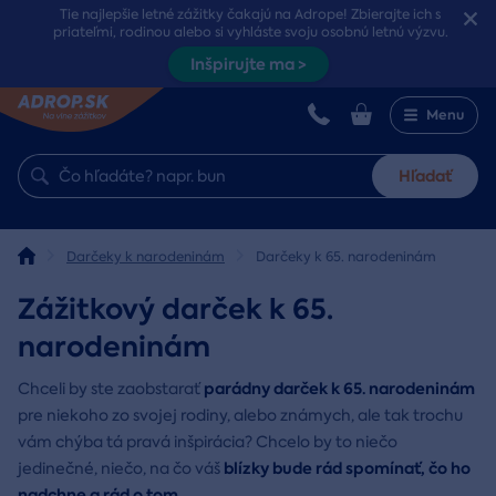
Tie najlepšie letné zážitky čakajú na Adrope! Zbierajte ich s
priateľmi, rodinou alebo si vyhláste svoju osobnú letnú výzvu.
Inšpirujte ma >
Menu
Hľadať
Darčeky k narodeninám
Darčeky k 65. narodeninám
Zážitkový darček k 65.
narodeninám
parádny darček k 65. narodeninám
Chceli by ste zaobstarať
pre niekoho zo svojej rodiny, alebo známych, ale tak trochu
vám chýba tá pravá inšpirácia? Chcelo by to niečo
blízky bude rád spomínať, čo ho
jedinečné, niečo, na čo váš
nadchne a rád o tom
...