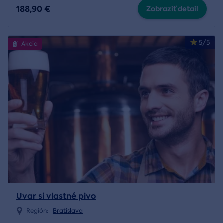
188,90 €
Zobraziť detail
5/5
Akcia
Uvar si vlastné pivo
Región:
Bratislava