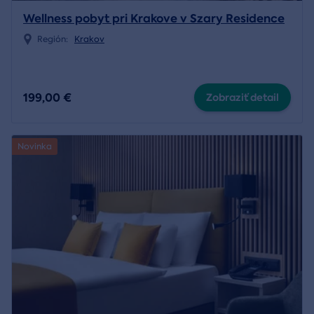
Wellness pobyt pri Krakove v Szary Residence
Región:
Krakov
199,00 €
Zobraziť detail
Novinka