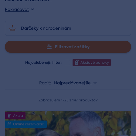
Pokračovať
Darčeky k narodeninám
Filtrovať zážitky
Najobľúbenejší filter:
Akciové ponuky
Radiť:
Najpredávanejšie
Zobrazujem 1-23 z 147 produktov
Akcia
Online rezervácia