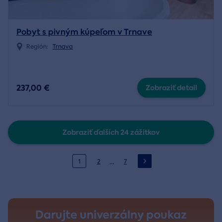
Pobyt s pivným kúpeľom v Trnave
Región:
Trnava
237,00 €
Zobraziť detail
Zobraziť ďalších 24 zážitkov
…
1
2
7
Darujte univerzálny poukaz