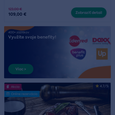
123,00 €
Zobraziť detail
109,00 €
400+ zážitkov
Využite svoje benefity!
Viac >
4.7/5
Akcia
Online rezervácia