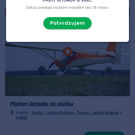
Zákaz predaja osobám mladším ako 18 rokov.
4.9/5
Akcia
Potvrdzujem
Pilotom lietadla na skúšku
Región:
Prešov - letisko Ražňany
,
Trnava - letisko Boleráz
a
4 ďalší