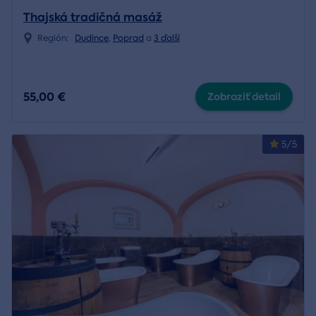
Thajská tradičná masáž
Región:
Dudince
,
Poprad
a
3 ďalší
55,00 €
Zobraziť detail
5/5