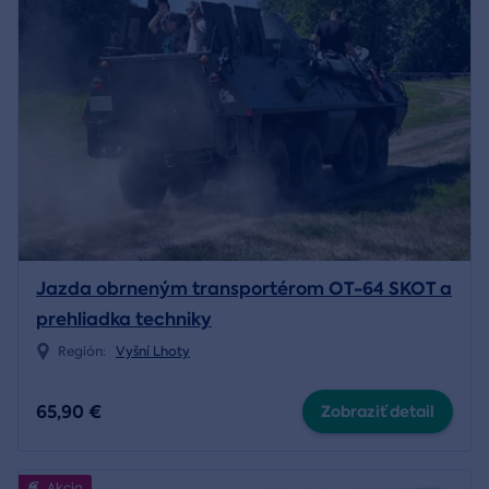
Jazda obrneným transportérom OT-64 SKOT a
prehliadka techniky
Región:
Vyšní Lhoty
65,90 €
Zobraziť detail
Akcia