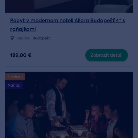
Pobyt v modernom hoteli Allora Budapešť 4* s
raňajkami
Región:
Budapešť
189,00 €
Zobraziť detail
Novinka
Náš tip