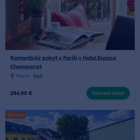
Romantický pobyt v Paríži v Hotel Espace
Champerret
Región:
Paríž
294,90 €
Zobraziť detail
Novinka