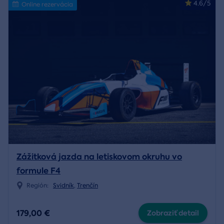
4.6/5
Online rezervácia
Zážitková jazda na letiskovom okruhu vo
formule F4
Región:
Svidník
,
Trenčín
179,00 €
Zobraziť detail