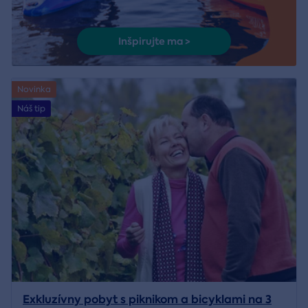
Inšpirujte ma >
Novinka
Náš tip
Exkluzívny pobyt s piknikom a bicyklami na 3