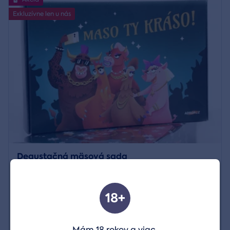
Exkluzívne len u nás
Degustačná mäsová sada
18+
55,00 €
Zobraziť detail
28,50 €
Mám 18 rokov a viac.