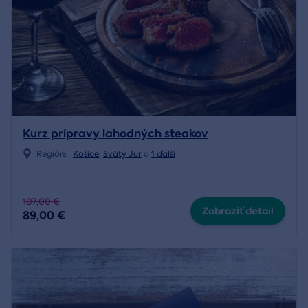
Kurz prípravy lahodných steakov
Región:
Košice
,
Svätý Jur
a
1 ďalší
107,00 €
Zobraziť detail
89,00 €