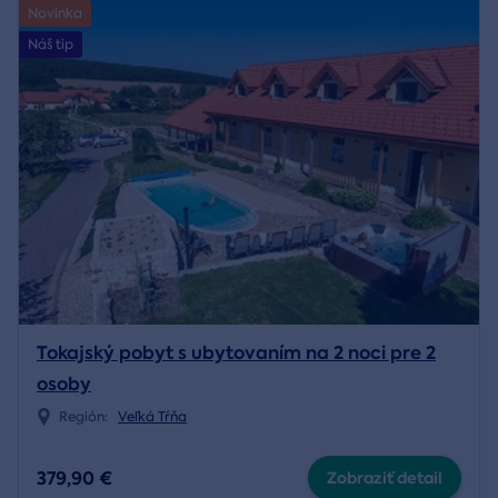
Novinka
Náš tip
Tokajský pobyt s ubytovaním na 2 noci pre 2
osoby
Región:
Veľká Tŕňa
379,90 €
Zobraziť detail