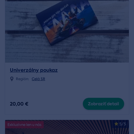
Univerzálny poukaz
Región:
Celá SR
20,00 €
Zobraziť detail
5/5
Exkluzívne len u nás