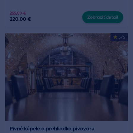
255,00 €
Zobraziť detail
220,00 €
5/5
Pivné kúpele a prehliadka pivovaru