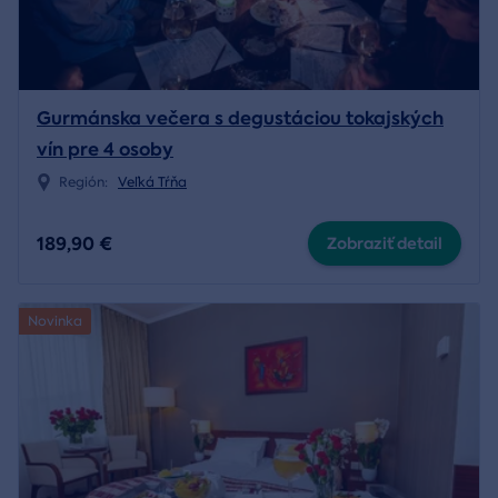
Gurmánska večera s degustáciou tokajských
vín pre 4 osoby
Región:
Veľká Tŕňa
189,90 €
Zobraziť detail
Novinka