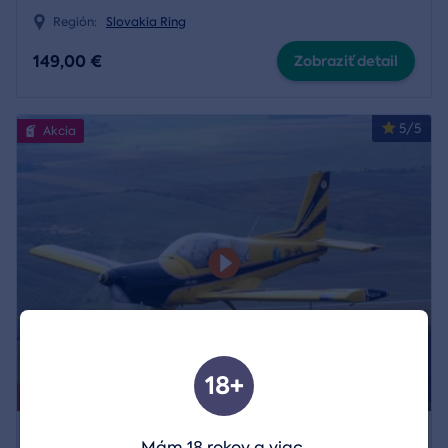
Región:
Slovakia Ring
149,00 €
Zobraziť detail
5/5
Akcia
18+
Akcia končí už 9. 8. 2026.
Vyhliadkové lety lietadlom
Mám 18 rokov a viac.