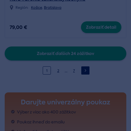
Región:
Košice
,
Bratislava
79,00 €
Zobraziť detail
Zobraziť ďalších 24 zážitkov
…
1
2
7
Darujte univerzálny poukaz
Výber z viac ako 400 zážitkov
Poukaz ihneď do emailu