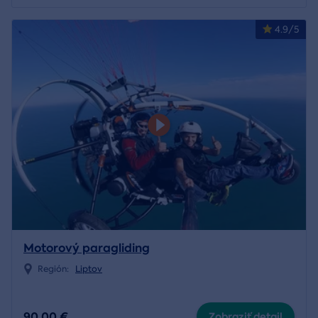
4.9/5
Motorový paragliding
Región:
Liptov
90,00 €
Zobraziť detail