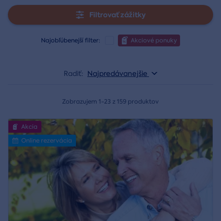
Filtrovať zážitky
Najobľúbenejší filter:
Akciové ponuky
Radiť:
Najpredávanejšie
Zobrazujem 1-23 z 159 produktov
Akcia
Online rezervácia