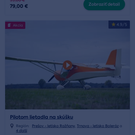
99,00 €
Zobraziť detail
79,00 €
4.9/5
Akcia
Pilotom lietadla na skúšku
Región:
Prešov - letisko Ražňany
,
Trnava - letisko Boleráz
a
4 ďalší