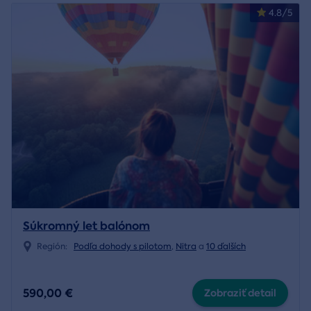
4.8/5
Súkromný let balónom
Región:
Podľa dohody s pilotom
,
Nitra
a
10 ďalších
590,00 €
Zobraziť detail