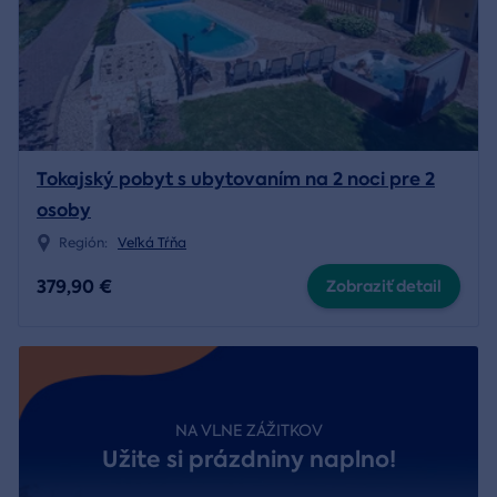
Tokajský pobyt s ubytovaním na 2 noci pre 2
osoby
Región:
Veľká Tŕňa
379,90 €
Zobraziť detail
NA VLNE ZÁŽITKOV
Užite si prázdniny naplno!