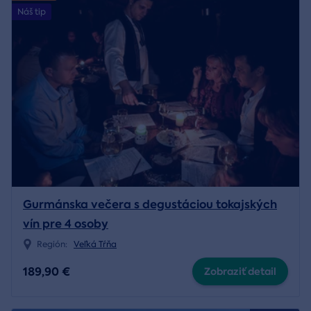
Náš tip
Gurmánska večera s degustáciou tokajských
vín pre 4 osoby
Región:
Veľká Tŕňa
189,90 €
Zobraziť detail