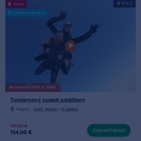
4.9/5
Akcia
Online rezervácia
Akcia končí už 11. 8. 2026.
Tandemový zoskok padákom
Región:
Holíč
,
Martin
a
11 ďalších
179,00 €
Zobraziť detail
154,00 €