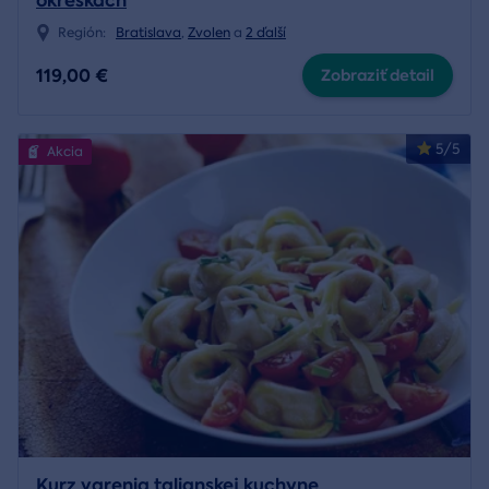
okreskách
Región:
Bratislava
,
Zvolen
a
2 ďalší
119,00 €
Zobraziť detail
5/5
Akcia
Kurz varenia talianskej kuchyne