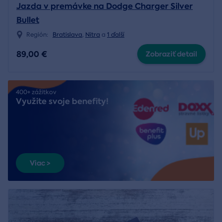
Jazda v premávke na Dodge Charger Silver
Bullet
Región:
Bratislava
,
Nitra
a
1 ďalší
89,00 €
Zobraziť detail
400+ zážitkov
Využite svoje benefity!
Viac >