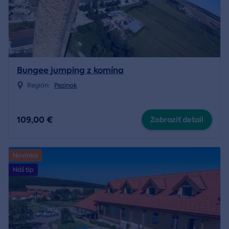
Bungee jumping z komína
Región:
Pezinok
109,00 €
Zobraziť detail
Novinka
Náš tip