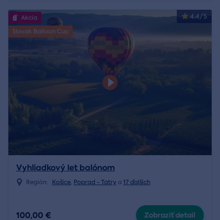
4.4/5
Akcia
Slovak Balloon Cup
Vyhliadkový let balónom
Región:
Košice
,
Poprad - Tatry
a
17 ďalších
100,00 €
Zobraziť detail