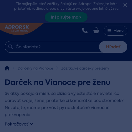
Tie najlepšie letné zážitky čakajú na Adrope! Zbierajte ich s
priateľmi, rodinou alebo si vyhláste svoju osobnú letnú výzvu.
Inšpirujte ma >
Menu
Hľadať
Darčeky na Vianoce
Zážitkové darčeky pre ženy
Darček na Vianoce pre ženu
Sviatky pokoja a mieru sa blížia a vy ešte stále neviete, čo
darovať svojej žene, priateľke či kamarátke pod stromček?
Nezúfajte, máme pre vás tipy na skutočné vianočné
prekvapenia.
Pokračovať