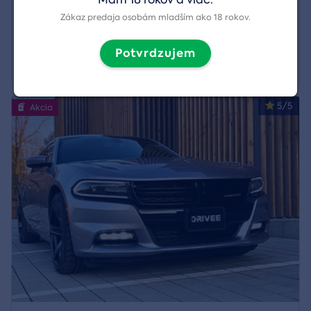
Región:
Slávnica
,
Streda nad Bodrogom
a
7 ďalších
Zákaz predaja osobám mladším ako 18 rokov.
68,00 €
Potvrdzujem
Zobraziť detail
61,00 €
5/5
Akcia