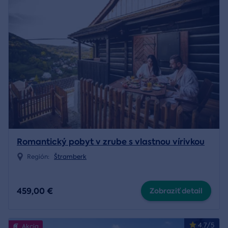
Romantický pobyt v zrube s vlastnou vírivkou
Región:
Štramberk
459,00 €
Zobraziť detail
4.7/5
Akcia