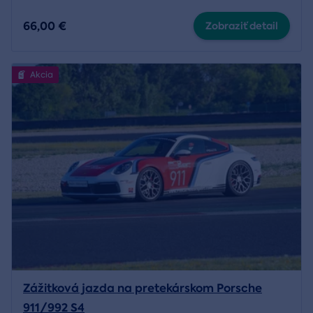
66,00 €
Zobraziť detail
Akcia
Zážitková jazda na pretekárskom Porsche
911/992 S4