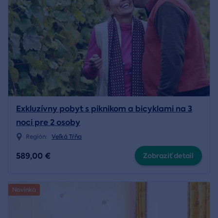
Exkluzívny pobyt s piknikom a bicyklami na 3
noci pre 2 osoby
Región:
Veľká Tŕňa
589,00 €
Zobraziť detail
Novinka