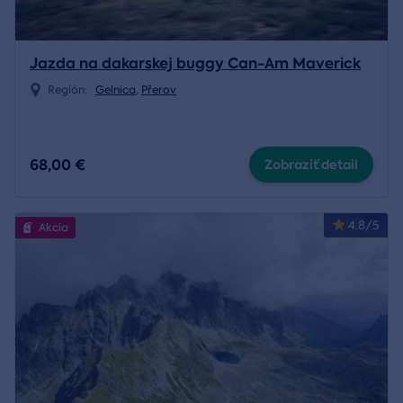
Jazda na dakarskej buggy Can-Am Maverick
Región:
Gelnica
,
Přerov
68,00 €
Zobraziť detail
4.8/5
Akcia