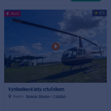
5/5
Akcia
Vyhliadkové lety vrtuľníkom
Región:
Boleráz
,
Břeclav
a
7 ďalších