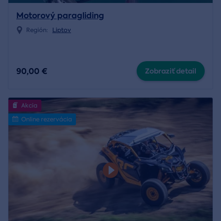
Motorový paragliding
Región:
Liptov
90,00 €
Zobraziť detail
Akcia
Online rezervácia