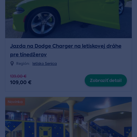
Jazda na Dodge Charger na letiskovej dráhe
pre tínedžerov
Región:
letisko Senica
139,00 €
Zobraziť detail
109,00 €
Novinka