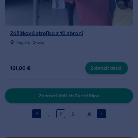
Zážitková streľba z 10 zbraní
Región:
Orava
161,00 €
Zobraziť detail
Zobraziť ďalších 24 zážitkov
…
1
2
3
10