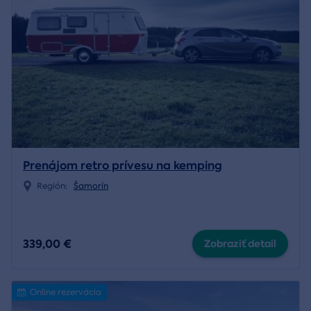
Prenájom retro prívesu na kemping
Región:
Šamorín
339,00 €
Zobraziť detail
Online rezervácia