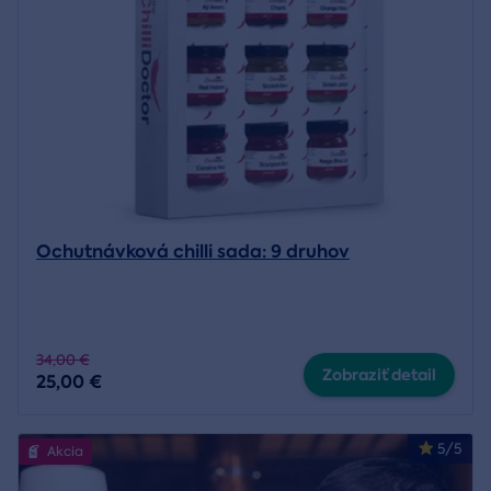
Ochutnávková chilli sada: 9 druhov
34,00 €
Zobraziť detail
25,00 €
5/5
Akcia