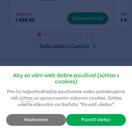
2 299 Kč
1 590 
Zobrazit detail
1 699 Kč
1 42
Ďalšie zážitky v Čechách
Aby sa vám web dobre používal (súhlas s
cookies)
Najčastejšie otázky
Pre čo najpohodlnejšie používanie webu potrebujeme
váš
súhlas
so spracovaním súborov cookies. Súhlas
udelíte kliknutím na tlačidlo "Povoliť všetko".
Potrebujete poradiť ihneď?
Nastavenie
Povoliť všetko