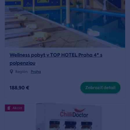
Wellness pobyt v TOP HOTEL Praha 4* s
polpenziou
Región:
Praha
188,90 €
Zobraziť detail
Akcia