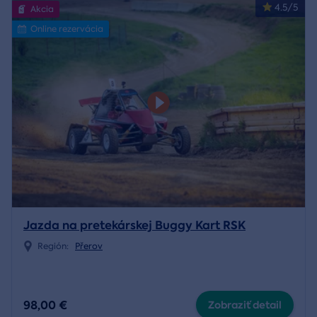
4.5/5
Akcia
Online rezervácia
Jazda na pretekárskej Buggy Kart RSK
Región:
Přerov
98,00 €
Zobraziť detail