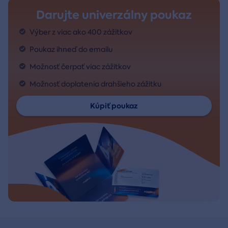
Darujte univerzálny poukaz
Výber z viac ako 400 zážitkov
Poukaz ihneď do emailu
Možnosť čerpať viac zážitkov
Možnosť doplatenia drahšieho zážitku
Kúpiť poukaz