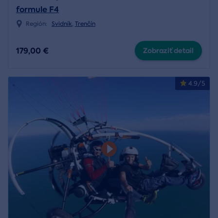
formule F4
Región:
Svidník
,
Trenčín
179,00 €
Zobraziť detail
4.9/5