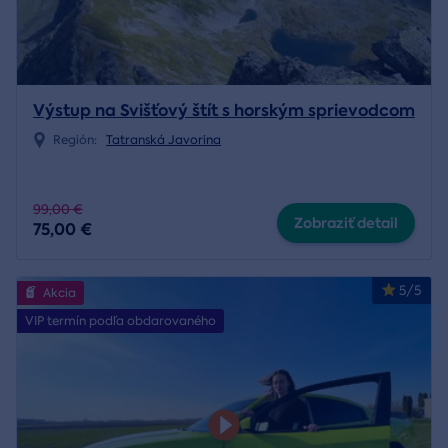
Výstup na Svišťový štít s horským sprievodcom
Región:
Tatranská Javorina
99,00 €
Zobraziť detail
75,00 €
5/5
Akcia
VIP termín podľa obdarovaného