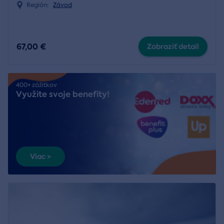
Región:
Závod
67,00 €
Zobraziť detail
400+ zážitkov
Využite svoje benefity!
Viac >