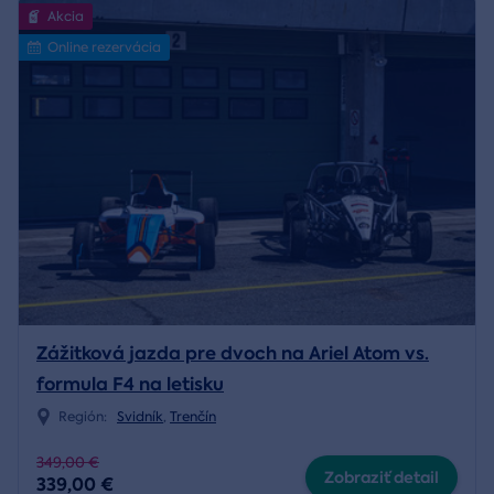
Akcia
Online rezervácia
Zážitková jazda pre dvoch na Ariel Atom vs.
formula F4 na letisku
Región:
Svidník
,
Trenčín
349,00 €
Zobraziť detail
339,00 €