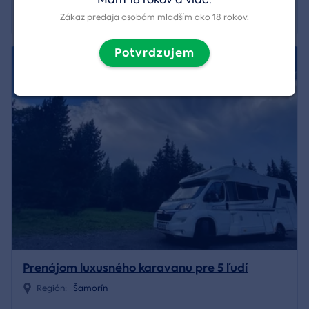
53,00 €
Zobraziť detail
Zákaz predaja osobám mladším ako 18 rokov.
Potvrdzujem
Prenájom luxusného karavanu pre 5 ľudí
Región:
Šamorín