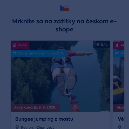
Mrknite sa na zážitky na českom e-
shope
5/5
Akce
Akce
Volný termín od 15.08.2026
Voln
Akce končí již 9. 8. 2026.
Akce ko
Bungee jumping z mostu
Větr
Region:
Chomutov
Re