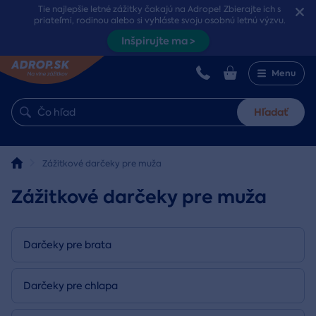
Tie najlepšie letné zážitky čakajú na Adrope! Zbierajte ich s
priateľmi, rodinou alebo si vyhláste svoju osobnú letnú výzvu.
Inšpirujte ma >
Menu
Hľadať
Zážitkové darčeky pre muža
Zážitkové darčeky pre muža
Darčeky pre brata
Darčeky pre chlapa