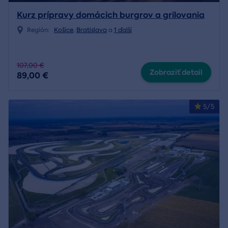
Kurz prípravy domácich burgrov a grilovania
Región:
Košice
,
Bratislava
a
1 ďalší
107,00 €
Zobraziť detail
89,00 €
5/5