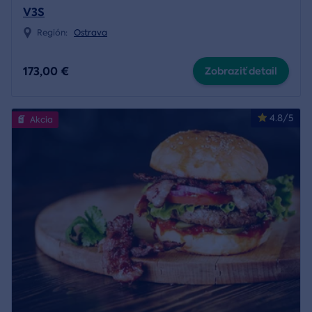
V3S
Región:
Ostrava
173,00 €
Zobraziť detail
4.8/5
Akcia