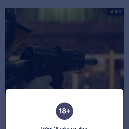
5/5
Zážitková streľba na strelnici v Lozorne
18+
Región:
Lozorno
,
Bratislava - Lozorno
Mám 18 rokov a viac.