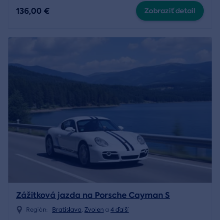
136,00 €
Zobraziť detail
Zážitková jazda na Porsche Cayman S
Región:
Bratislava
,
Zvolen
a
4 ďalší