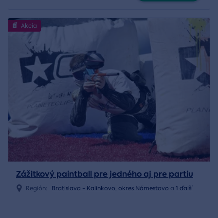
Akcia
Zážitkový paintball pre jedného aj pre partiu
Región:
Bratislava - Kalinkovo
,
okres Námestovo
a
1 ďalší